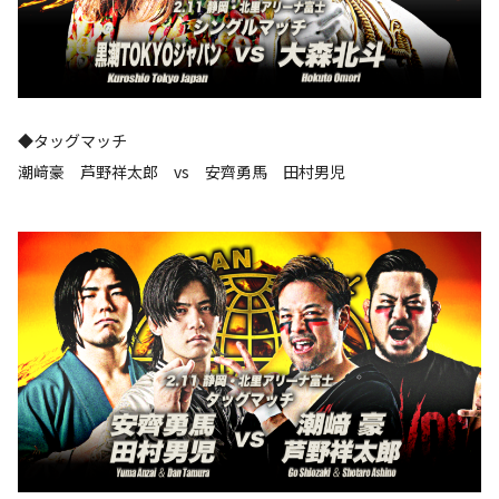
◆タッグマッチ
潮﨑豪 芦野祥太郎 vs 安齊勇馬 田村男児