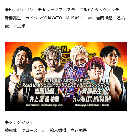
◆Road to ゼンニチJr.タッグフェスティバル 6人タッグマッチ
青柳亮生 ライジングHAYATO MUSASHI vs 吉岡世起 進祐
哉 井上凌
◆タッグマッチ
綾部蓮 タロース vs 鈴木秀樹 立花誠吾