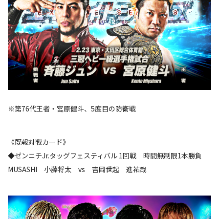
※第76代王者・宮原健斗、5度目の防衛戦
《既報対戦カード》
◆ゼンニチJr.タッグフェスティバル 1回戦 時間無制限1本勝負
MUSASHI 小藤将太 vs 吉岡世起 進祐哉