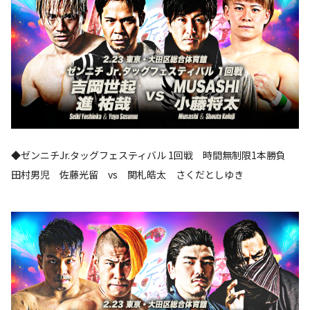
◆ゼンニチJr.タッグフェスティバル 1回戦 時間無制限1本勝負
田村男児 佐藤光留 vs 関札皓太 さくだとしゆき