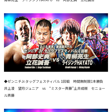
◆ゼンニチJr.タッグフェスティバル 1回戦 時間無制限1本勝負
井上凌 望月ジュニア vs “ミスター斉藤”土井成樹 セニョー
ル斉藤