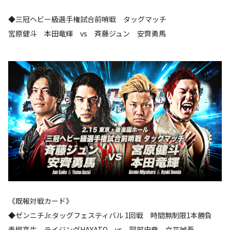
◆三冠ヘビー級選手権試合前哨戦 タッグマッチ
宮原健斗 本田竜輝 vs 斉藤ジュン 安齊勇馬
《既報対戦カード》
◆ゼンニチJr.タッグフェスティバル 1回戦 時間無制限1本勝負
青柳亮生 ライジングHAYATO vs 阿部史典 立花誠吾