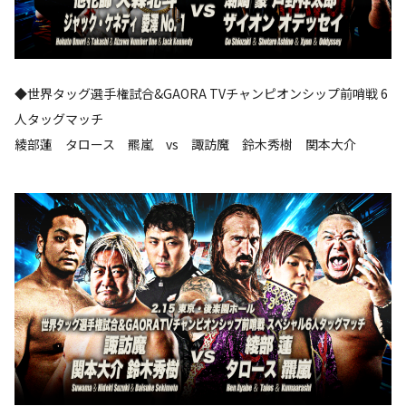
◆世界タッグ選手権試合&GAORA TVチャンピオンシップ前哨戦 6
人タッグマッチ
綾部蓮 タロース 羆嵐 vs 諏訪魔 鈴木秀樹 関本大介