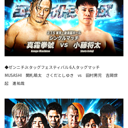
◆ゼンニチJr.タッグフェスティバル 6人タッグマッチ
MUSASHI 関札皓太 さくだとしゆき vs 田村男児 吉岡世
起 進祐哉