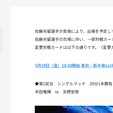
佐藤光留選手が負傷により、出場を予定して
佐藤光留選手の欠場に伴い、一部対戦カー
変更対戦カードは以下の通りです。（変更
5月29日（金）18:30開始 東京・新木場1stR
◆第1試合 シングルマッチ 20分1本勝負
本田竜輝 vs 矢野安崇