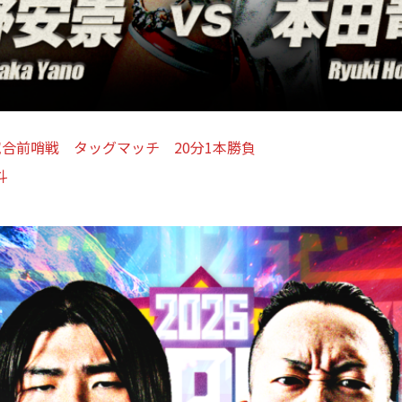
合前哨戦 タッグマッチ 20分1本勝負
斗