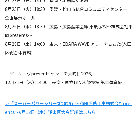
8月23日（日）14:00 福岡・地場産くるめ
8月25日（火）18:30 愛媛・松山市総合コミュニティセンター
企画展示ホール
8月26日（水）18:30 広島・広島産業会館 東展示館～株式会社平
岡presents～
8月29日（土）14:00 東京・EBARA WAVE アリーナおおた(大田
区総合体育館)
「ザ・リーヴpresents ゼンニチ大晦日2026」
12月31日（木）14:00 東京・国立代々木競技場 第二体育館
☆「スーパーパワーシリーズ2026」～積田冷熱工事株式会社pres
ents～6月18日（木）後楽園大会詳細はこちら