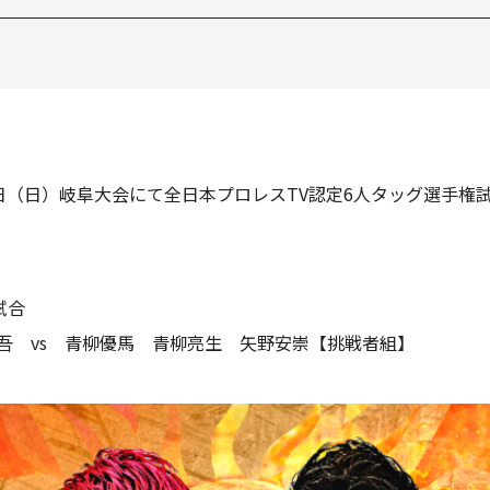
26日（日）岐阜大会にて全日本プロレスTV認定6人タッグ選手
試合
吾 vs 青柳優馬 青柳亮生 矢野安崇【挑戦者組】