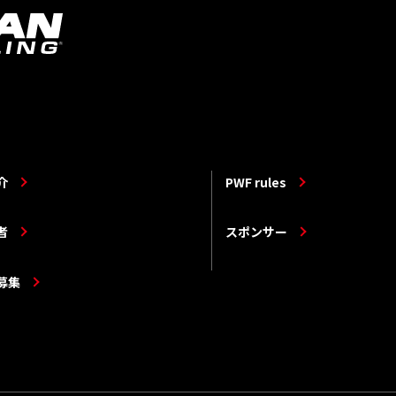
介
PWF rules
者
スポンサー
募集