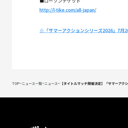
■ローソンチケット
http://l-tike.com/all-japan/
☆「サマーアクションシリーズ2026」7月
TOP
ニュース一覧
ニュース
【タイトルマッチ開催決定】「サマーアクショ