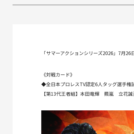
「サマーアクションシリーズ2026」7月
《対戦カード》
◆全日本プロレスTV認定6人タッグ選手権
【第13代王者組】本田竜輝 羆嵐 立花誠