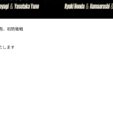
吾、初防衛戦
たします