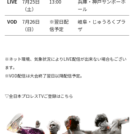
LIVE
7月25日
13:00
兵庫・神戸サンボーホ
（土）
ール
VOD
7月26日
※翌日配
岐阜・じゅうろくプラ
（日）
信予定
ザ
※ネット環境、気象状況によりLIVE配信が出来ない場合もござい
ます。
※VOD配信は大会終了翌日以降配信予定。
▽全日本プロレスTVご登録はこちら