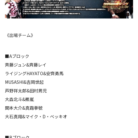
《出場チーム》
■Aブロック
斉藤ジュン&斉藤レイ
ライジングHAYATO&安齊勇馬
MUSASHI&吉岡世起
芦野祥太郎&田村男児
大森北斗&羆嵐
関本大介&真霜拳號
大石真翔&マイク・D・ベッキオ
■Bブロック