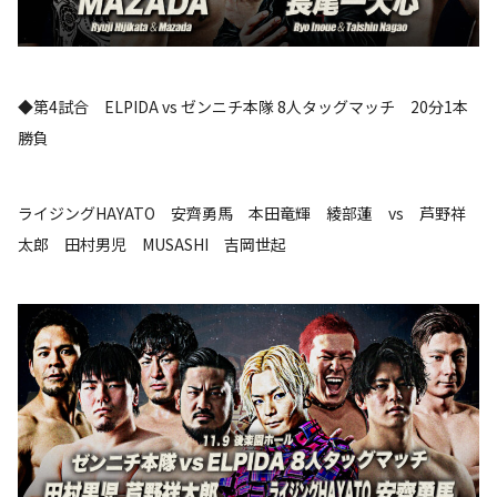
◆第4試合 ELPIDA vs ゼンニチ本隊 8人タッグマッチ 20分1本
勝負
ライジングHAYATO 安齊勇馬 本田竜輝 綾部蓮 vs 芦野祥
太郎 田村男児 MUSASHI 吉岡世起