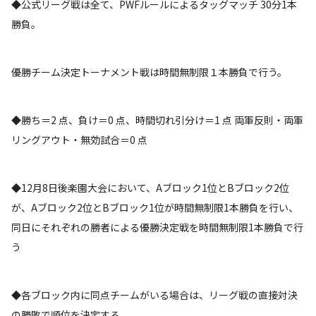
◆公式リーグ戦は全て、PWFルールによるタッグマッチ 30分1本
勝負。
優勝チーム決定トーナメント戦は時間無制限１本勝負で行う。
◆勝ち＝2 点、負け＝0 点、時間切れ引分け＝1 点 両軍反則・両軍
リングアウト・無効試合＝0 点
◆12月8日後楽園大会において、Aブロック1位とBブロック2位
が、Aブロック2位とBブロック1位が時間無制限1本勝負を行い、
同日にそれぞれの勝者による優勝決定戦を時間無制限1本勝負で行
う
◆各ブロック内に同点チームがいる場合は、リーグ戦の直接対決
の勝敗で順位を決定する