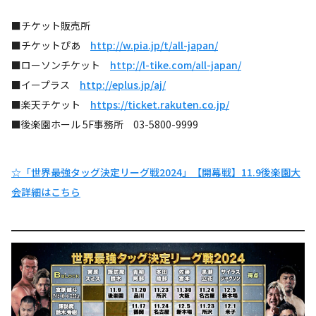
■チケット販売所
■チケットぴあ
http://w.pia.jp/t/all-japan/
■ローソンチケット
http://l-tike.com/all-japan/
■イープラス
http://eplus.jp/aj/
■楽天チケット
https://ticket.rakuten.co.jp/
■後楽園ホール 5F事務所 03-5800-9999
☆「世界最強タッグ決定リーグ戦2024」【開幕戦】11.9後楽園大
会詳細はこちら