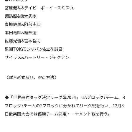
宮原健斗&デイビーボーイ・スミスJr.
諏訪魔&鈴木秀樹
青柳優馬&阿部史典
本田竜輝&綾部蓮
佐藤光留&宮本裕向
黒潮TOKYOジャパン&立花誠吾
サイラス&ハートリー・ジャクソン
《試合形式及び、得点方法》
◆「世界最強タッグ決定リーグ戦2024」はAブロック7チーム、B
ブロック7チームの2ブロックに分かれてリーグ戦を行い、12月8
日後楽園大会では優勝チーム決定トーナメント戦を行う。