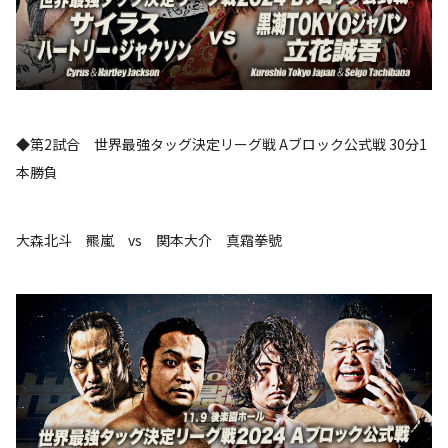
◆第2試合 世界最強タッグ決定リーグ戦 Aブロック公式戦 30分1
本勝負
大森北斗 羆嵐 vs 関本大介 真霜拳號