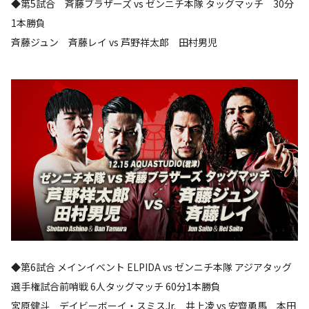
◆第5試合 斉藤ブラザーズ vs ゼンニチ本隊 タッグマッチ 30分
1本勝負
斉藤ジュン 斉藤レイ vs 芦野祥太郎 田村男児
◆第6試合 メインイベント ELPIDA vs ゼンニチ本隊 アジアタッグ
選手権試合前哨戦 6人タッグマッチ 60分1本勝負
宮原健斗 デイビーボーイ・スミスJr. 井上凌 vs 安齊勇馬 本田