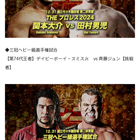
◆三冠ヘビー級選手権試合
【第74代王者】デイビーボーイ・スミスJr. vs 斉藤ジュン【挑戦
者】