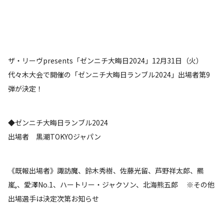
ザ・リーヴpresents「ゼンニチ大晦日2024」12月31日（火）
代々木大会で開催の「ゼンニチ大晦日ランブル2024」出場者第9
弾が決定！
◆ゼンニチ大晦日ランブル2024
出場者 黒潮TOKYOジャパン
《既報出場者》諏訪魔、鈴木秀樹、佐藤光留、芦野祥太郎、羆
嵐,、愛澤No.1、ハートリー・ジャクソン、北海熊五郎 ※その他
出場選手は決定次第お知らせ