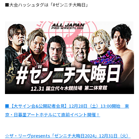
■大会ハッシュタグは「#ゼンニチ大晦日」
■【大サイン会&公開記者会見】12月28日（土）13:00開始 東
京・日暮里アートホテルにて直前イベント開催！
☆ザ・リーヴpresents「ゼンニチ大晦日2024」12月31日（火）