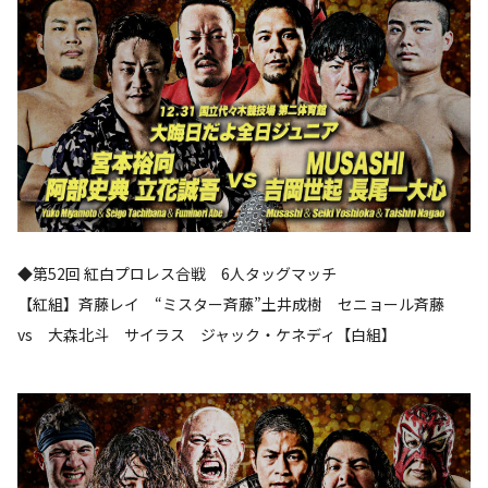
◆第52回 紅白プロレス合戦 6人タッグマッチ
【紅組】斉藤レイ “ミスター斉藤”土井成樹 セニョール斉藤
vs 大森北斗 サイラス ジャック・ケネディ【白組】