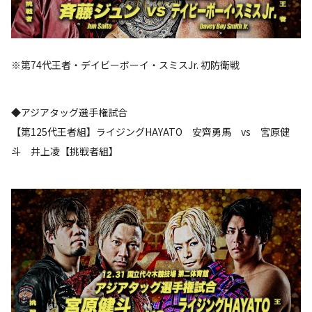
※第74代王者・デイビーボーイ・スミスJr. 初防衛戦
◆アジアタッグ選手権試合
【第125代王者組】ライジングHAYATO 安齊勇馬 vs 宮原健
斗 井上凌【挑戦者組】