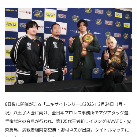
6日後に開催が迫る「エキサイトシリーズ2025」2月24日（月・
祝）八王子大会に向け、全日本プロレス事務所でアジアタッグ選
手権試合の会見が行われ、第125代王者組ライジングHAYATO・安
齊勇馬、挑戦者組阿部史典・野村卓矢が出席。タイトルマッチに