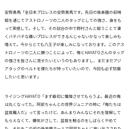
安齊勇馬「全日本プロレスの安齊勇馬です。先日の後楽園の前哨
戦を通じてアストロノーツの二人のタッグとしての強さ、身をも
って実感して。そして、その試合の中で野村さんと戦うことで凄
くバチバチな痛いプロレスができるんじゃないかなって楽しみも
増えて。今からとても八王子が楽しみになっております。このアス
トロノーツの二人に勝つことによって、俺とHAYATOさんのタッグ
の強さを皆さんに見せたいというのもありますし、まだまだアジ
アタッグのベルトを僕たちが持っていたいので、今回も必ず防衛
したいと思います」
ライジングHAYATO「まず最初に懺悔させてもらうよ。最近の俺
は丸くなってた。阿部ちゃんとの世界ジュニアの時に『俺たちは
盆栽職人だ』って言ったけど、あんまりみんなにそれを理解して
もらえなくて、嫌気がさして、盆栽を触るのをしばらくやめて
た。それをこの前の後楽園ホールで阿部ちゃんに思い出さされた