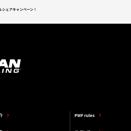
索＆シェアキャンペーン！
介
PWF rules