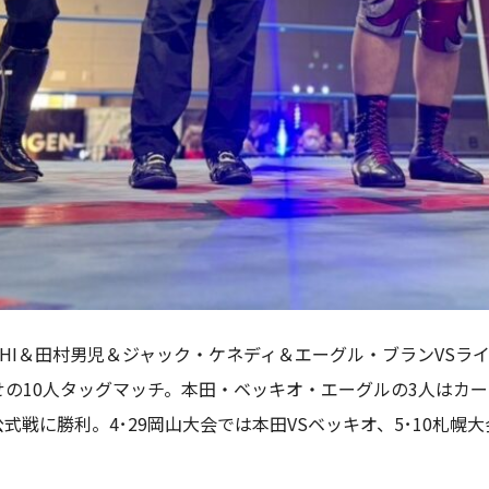
HI＆田村男児＆ジャック・ケネディ＆エーグル・ブランVSライ
せの10人タッグマッチ。本田・ベッキオ・エーグルの3人はカ
式戦に勝利。4･29岡山大会では本田VSベッキオ、5･10札幌