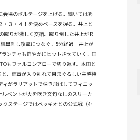
に会場のボルテージを上げる。続いては秀
２・３・４！を決めペースを握る。井上と
、井上の蹴りが激しく交錯。蹴り倒した井上がＲ
続串刺し攻撃につなぐ。5分経過。井上が
プランチャも鮮やかにヒットさせていく。田
TOもファルコンアローで切り返す。本田と
ると、両軍が入り乱れて目まぐるしい主導権
ディがラリアットで弾き飛ばしてフィニッ
ナルベントが火を吹き文句なしのスリーカ
クステージではベッキオとの公式戦（4･