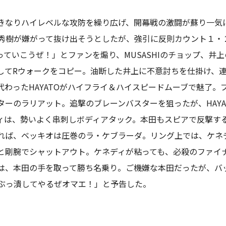
きなりハイレベルな攻防を繰り広げ、開幕戦の激闘が蘇り一気
、秀樹が嫌がって抜け出そうとしたが、強引に反則カウント１・
り上がっていこうぜ！」とファンを煽り、MUSASHIのチョップ
してRウォークをコピー。油断した井上に不意討ちを仕掛け、連
わったHAYATOがハイフライ＆ハイスピードムーブで魅了。
ーのラリアット。追撃のブレーンバスターを狙ったが、HAYA
ィは、勢いよく串刺しボディアタック。本田もスピアで反撃す
れば、ベッキオは圧巻のラ・ケブラーダ。リング上では、ケネ
と剛腕でシャットアウト。ケネディが粘っても、必殺のファイ
は、本田の手を取って勝ち名乗り。ご機嫌な本田だったが、バッ
「ぶっ潰してやるぜオマエ！」と予告した。