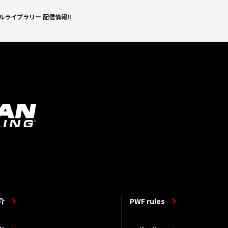
ルライブラリー 配信情報‼
介
PWF rules