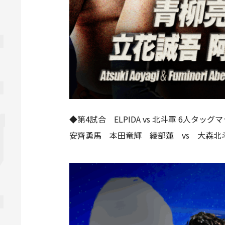
◆第4試合 ELPIDA vs 北斗軍 6人タッグ
安齊勇馬 本田竜輝 綾部蓮 vs 大森北斗