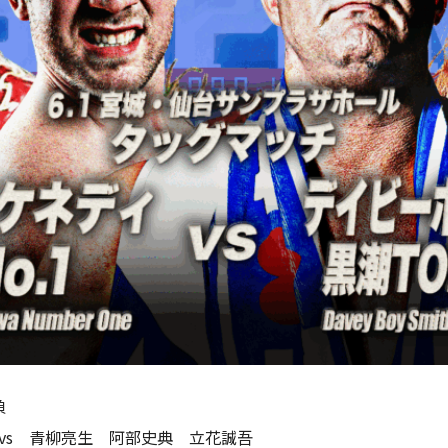
負
凌 vs 青柳亮生 阿部史典 立花誠吾