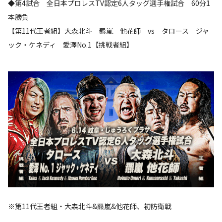
◆第4試合 全日本プロレスTV認定6人タッグ選手権試合 60分1
本勝負
【第11代王者組】大森北斗 羆嵐 他花師 vs タロース ジャ
ック・ケネディ 愛澤No.1【挑戦者組】
※第11代王者組・大森北斗&羆嵐&他花師、初防衛戦