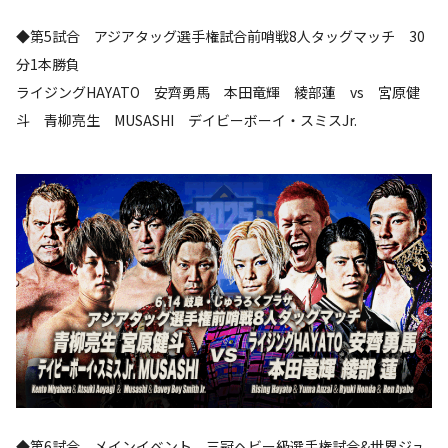
◆第5試合 アジアタッグ選手権試合前哨戦8人タッグマッチ 30
分1本勝負
ライジングHAYATO 安齊勇馬 本田竜輝 綾部蓮 vs 宮原健
斗 青柳亮生 MUSASHI デイビーボーイ・スミスJr.
◆第6試合 メインイベント 三冠ヘビー級選手権試合&世界ジュ