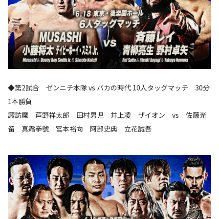
◆第2試合 ゼンニチ本隊 vs バカの時代 10人タッグマッチ 30分
1本勝負
諏訪魔 芦野祥太郎 田村男児 井上凌 ザイオン vs 佐藤光
留 真霜拳號 宮本裕向 阿部史典 立花誠吾