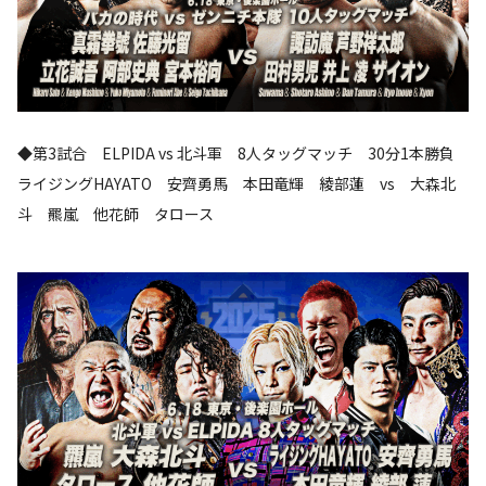
◆第3試合 ELPIDA vs 北斗軍 8人タッグマッチ 30分1本勝負
ライジングHAYATO 安齊勇馬 本田竜輝 綾部蓮 vs 大森北
斗 羆嵐 他花師 タロース