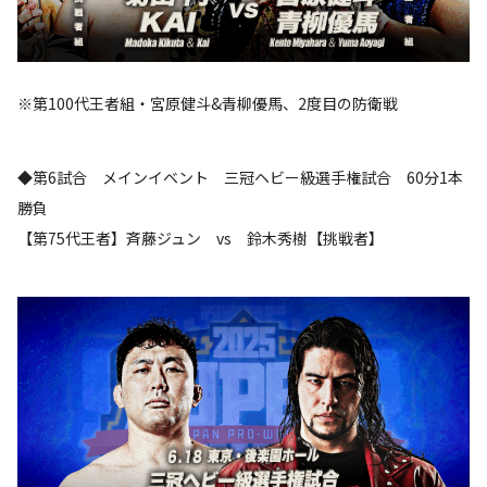
※第100代王者組・宮原健斗&青柳優馬、2度目の防衛戦
◆第6試合 メインイベント 三冠ヘビー級選手権試合 60分1本
勝負
【第75代王者】斉藤ジュン vs 鈴木秀樹【挑戦者】