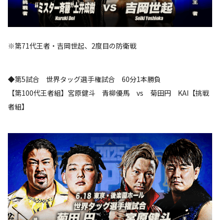
※第71代王者・吉岡世起、2度目の防衛戦
◆第5試合 世界タッグ選手権試合 60分1本勝負
【第100代王者組】宮原健斗 青柳優馬 vs 菊田円 KAI【挑戦
者組】