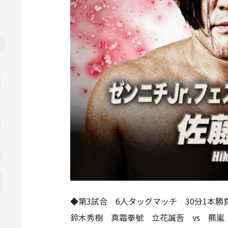
◆第3試合 6人タッグマッチ 30分1本勝
鈴木秀樹 真霜拳號 立花誠吾 vs 羆嵐