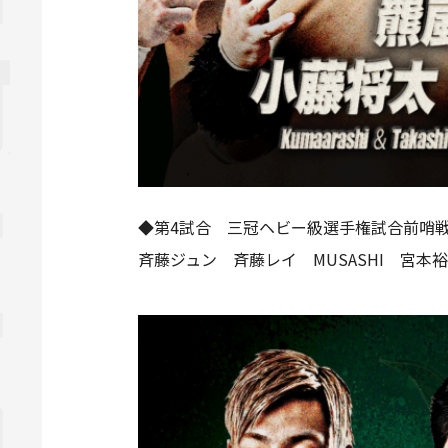
◆第4試合 三冠ヘビー級選手権試合前哨戦
斉藤ジュン 斉藤レイ MUSASHI 宮本