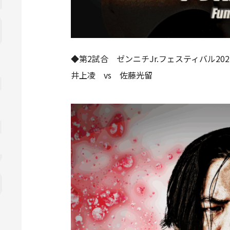
◆第2試合 ゼンニチJr.フェスティバル20
井上凌 vs 佐藤光留