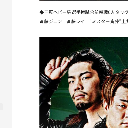
◆三冠ヘビー級選手権試合前哨戦6人タッ
斉藤ジュン 斉藤レイ “ミスター斉藤”土