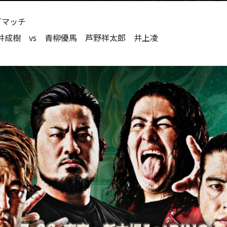
グマッチ
井成樹 vs 青柳優馬 芦野祥太郎 井上凌