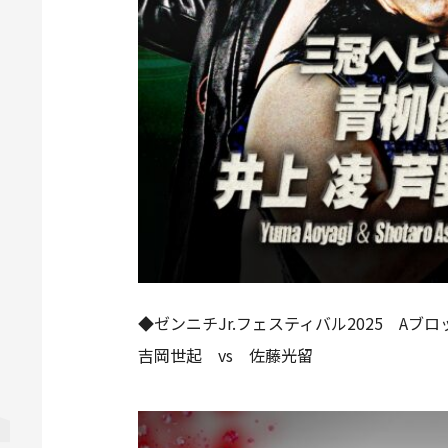
◆ゼンニチJr.フェスティバル2025 Aブ
吉岡世起 vs 佐藤光留