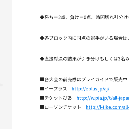
◆勝ち＝2点、負け＝0点、時間切れ引分け
◆各ブロック内に同点の選手がいる場合は
◆直接対決の結果が引き分けもしくは3名
■各大会の前売券はプレイガイドで販売中
■イープラス
http://eplus.jp/aj/
■チケットぴあ
http://w.pia.jp/t/all-japa
■ローソンチケット
http://l-tike.com/all