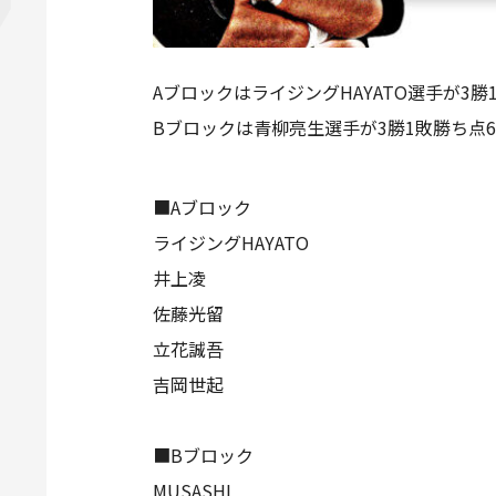
AブロックはライジングHAYATO選手が3
Bブロックは青柳亮生選手が3勝1敗勝ち点
■Aブロック
ライジングHAYATO
井上凌
佐藤光留
立花誠吾
吉岡世起
■Bブロック
MUSASHI