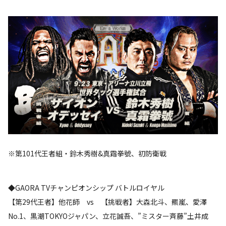
※第101代王者組・鈴木秀樹&真霜拳號、初防衛戦
◆GAORA TVチャンピオンシップ バトルロイヤル
【第29代王者】他花師 vs 【挑戦者】大森北斗、羆嵐、愛澤
No.1、黒潮TOKYOジャパン、立花誠吾、”ミスター斉藤”土井成