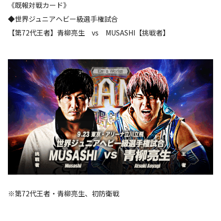
《既報対戦カード》
◆世界ジュニアヘビー級選手権試合
【第72代王者】青柳亮生 vs MUSASHI【挑戦者】
※第72代王者・青柳亮生、初防衛戦