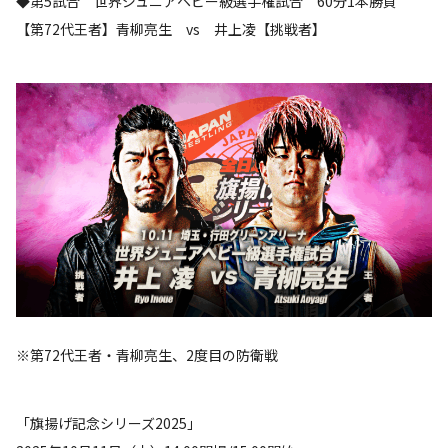
◆第5試合 世界ジュニアヘビー級選手権試合 60分1本勝負
【第72代王者】青柳亮生 vs 井上凌【挑戦者】
※第72代王者・青柳亮生、2度目の防衛戦
「旗揚げ記念シリーズ2025」