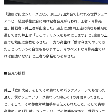
「旗揚げ記念シリーズ2025」10.11行田大会で行われる世界ジュニ
アヘビー級選手権試合に向け記者会見が行われ、王者・青柳亮
生、挑戦者・井上凌が出席した。過去に2度同王座に挑むも戴冠を
逃してきた井上は「ここでチャンスをものにします」と3度目の正
直で初戴冠に意欲をみせた。一方の亮生は「僕は今までやってき
たことっていうの自信もありますし、今のベストな青柳亮生でい
けば間違いない」と王者の余裕をのぞかせた。
■会見の模様
井上「立川大会、そしてその終わりのバックステージでも言った
通り、僕がジュニアリーグ終わって約この 1カ月間やってきたこ
と、そして、その都度対戦相手から伝えられたこと、そして青柳
亮生のこの1戦1戦。ジュニアリーグの優勝も含めて、世界ジュニ