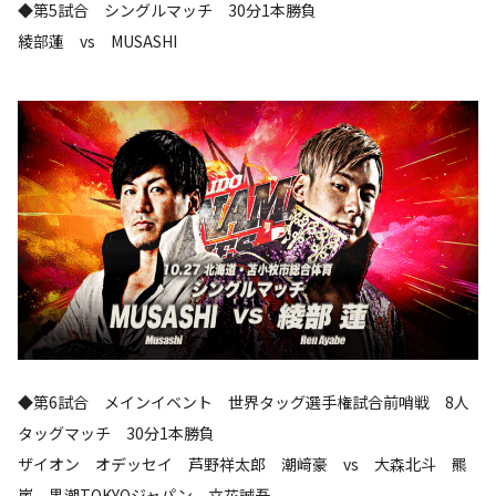
◆第5試合 シングルマッチ 30分1本勝負
綾部蓮 vs MUSASHI
◆第6試合 メインイベント 世界タッグ選手権試合前哨戦 8人
タッグマッチ 30分1本勝負
ザイオン オデッセイ 芦野祥太郎 潮﨑豪 vs 大森北斗 羆
嵐 黒潮TOKYOジャパン 立花誠吾