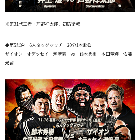
※第31代王者・芦野祥太郎、初防衛戦
◆第5試合 6人タッグマッチ 30分1本勝負
ザイオン オデッセイ 潮﨑豪 vs 鈴木秀樹 本田竜輝 佐藤
光留