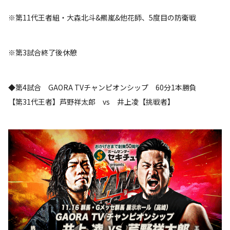
※第11代王者組・大森北斗&羆嵐&他花師、5度目の防衛戦
※第3試合終了後休憩
◆第4試合 GAORA TVチャンピオンシップ 60分1本勝負
【第31代王者】芦野祥太郎 vs 井上凌【挑戦者】