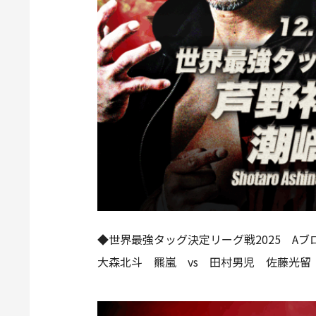
◆世界最強タッグ決定リーグ戦2025 Aブ
大森北斗 羆嵐 vs 田村男児 佐藤光留