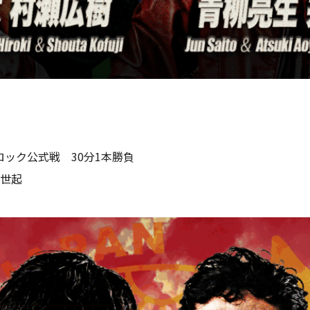
ロック公式戦 30分1本勝負
岡世起