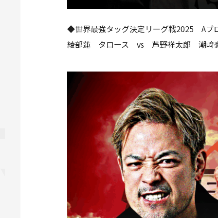
◆世界最強タッグ決定リーグ戦2025 Aブ
綾部蓮 タロース vs 芦野祥太郎 潮﨑