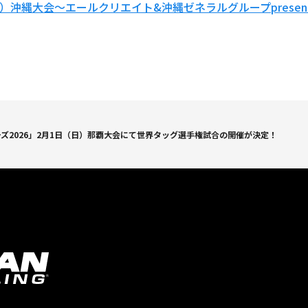
日）沖縄大会～エールクリエイト&沖縄ゼネラルグループpresen
ズ2026」2月1日（日）那覇大会にて世界タッグ選手権試合の開催が決定！