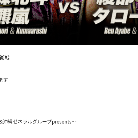
防衛戦
ます
縄ゼネラルグループpresents～