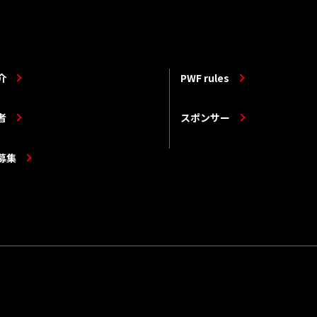
介
PWF rules
者
スポンサー
募集