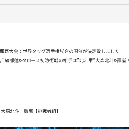
日）那覇大会で世界タッグ選手権試合の開催が決定致しました。
lamity” 綾部蓮&タロース初防衛戦の相手は”北斗軍”大森北斗&羆嵐
s 大森北斗 羆嵐【挑戦者組】