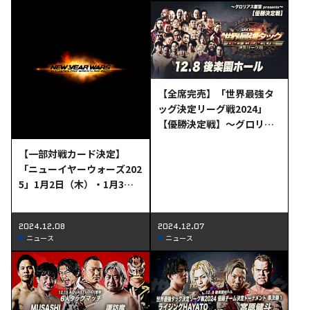
【全席完売】「世界最強タ
ッグ決定リーグ戦2024」
【優勝決定戦】～グロリア
ス製薬presents～12月8
【一部対戦カード決定】
（日）後楽園大会当日券＆
「ニューイヤーウォーズ202
直前情報!!
5」1月2日（木）・1月3日
（金）後楽園大会一部対戦
カード決定のお知らせ
2024.12.08
2024.12.07
ニュース
ニュース