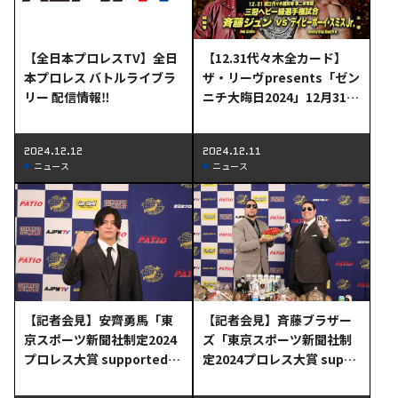
【全日本プロレスTV】全日
【12.31代々木全カード】
本プロレス バトルライブラ
ザ・リーヴpresents「ゼン
リー 配信情報‼
ニチ大晦日2024」12月31日
（火）代々木大会全対戦カ
ード決定のお知らせ
2024.12.12
2024.12.11
ニュース
ニュース
【記者会見】安齊勇馬「東
【記者会見】斉藤ブラザー
京スポーツ新聞社制定2024
ズ「東京スポーツ新聞社制
プロレス大賞 supported b
定2024プロレス大賞 suppo
y にしたんクリニック」殊
rted by にしたんクリニッ
勲賞受賞会見
ク」最優秀タッグ賞受賞会