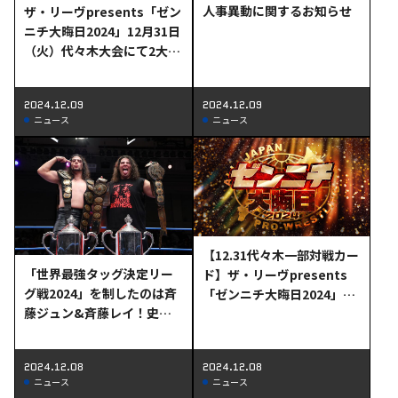
人事異動に関するお知らせ
ザ・リーヴpresents「ゼン
ニチ大晦日2024」12月31日
（火）代々木大会にて2大タ
イトルマッチ開催のお知ら
せ
2024.12.09
2024.12.09
ニュース
ニュース
【12.31代々木一部対戦カー
「世界最強タッグ決定リー
ド】ザ・リーヴpresents
グ戦2024」を制したのは斉
「ゼンニチ大晦日2024」12
藤ジュン&斉藤レイ！史上
月31日（火）代々木大会に
初・世界タッグ王者として
て青柳亮生選手の復帰及び
の全勝優勝の快挙を達成！
一部対戦カード決定！
2024.12.08
2024.12.08
ニュース
ニュース