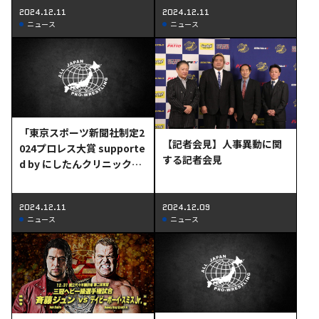
2024.12.11
2024.12.11
見
ニュース
ニュース
「東京スポーツ新聞社制定2
【記者会見】人事異動に関
024プロレス大賞 supporte
する記者会見
d by にしたんクリニック」
斉藤ブラザーズが最優秀タ
ッグ賞、安齊勇馬選手が殊
2024.12.11
2024.12.09
勲賞を受賞！
ニュース
ニュース