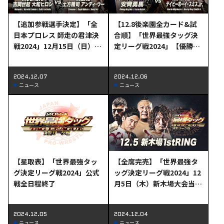
【追加参戦選手決定】「全
【12.8後楽園全カード&試
日本プロレス 師走の君津決
合順】「世界最強タッグ決
戦2024」12月15日（日）君
定リーグ戦2024」【優勝決
津大会に吉岡世起選手&ア
定戦】～グロリアス製薬pre
ンディ・ウー選手の参戦決
sents～12月8日（日）後楽
2024.12.07
2024.12.06
定！
園大会全対戦カード及び試
ニュース
ニュース
合順決定のお知らせ
【星取表】「世界最強タッ
【全席完売】「世界最強タ
グ決定リーグ戦2024」公式
ッグ決定リーグ戦2024」12
戦全日程終了
月5日（木）新木場大会当日
券＆直前情報!!
2024.12.05
2024.12.04
ニュース
ニュース