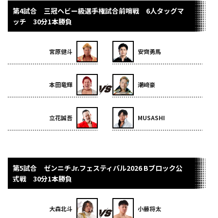
第4試合 三冠ヘビー級選手権試合前哨戦 6人タッグマ
ッチ 30分1本勝負
宮原健斗
安齊勇馬
本田竜輝
潮﨑豪
立花誠吾
MUSASHI
第5試合 ゼンニチJr.フェスティバル2026 Bブロック公
式戦 30分1本勝負
大森北斗
小藤将太