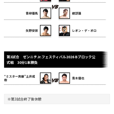
青柳優馬
綾部蓮
矢野安崇
レオン・デ・オロ
第3試合 ゼンニチJr.フェスティバル2026 Bブロック公
式戦 30分1本勝負
“ミスター斉藤”土井成
青木優也
樹
※第3試合終了後休憩