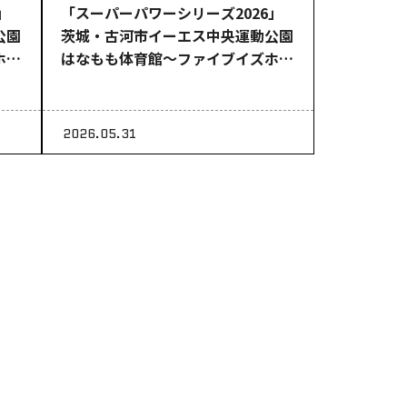
」
「スーパーパワーシリーズ2026」
公園
茨城・古河市イーエス中央運動公園
ホー
はなもも体育館～ファイブイズホー
ムpresents～
2026.05.31