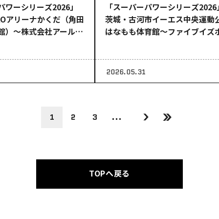
パワーシリーズ2026」
「スーパーパワーシリーズ2026
KKOアリーナかくだ（角田
茨城・古河市イーエス中央運動
館）～株式会社アールア
はなもも体育館～ファイブイズ
esents～
ムpresents～
2026.05.31
1
2
3
...
TOPへ戻る