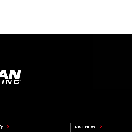
介
PWF rules