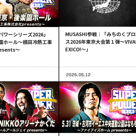
MUSASHI参戦｜「みちのくプ
パワーシリーズ2026」
ス2026年東京大会第１弾～VIVA
園ホール～積田冷熱工事
EXICO!～」
sents～
2026.06.12