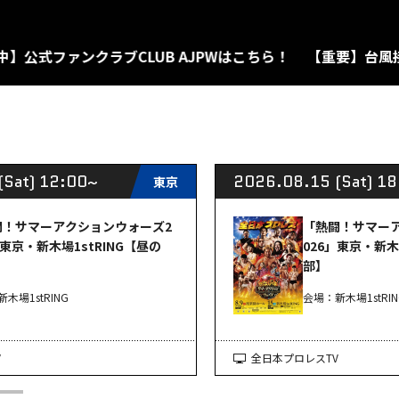
ァンクラブCLUB AJPWはこちら！
【重要】台風接近に伴
(Sat) 12:00~
2026.08.15 (Sat) 1
東京
闘！サマーアクションウォーズ2
「熱闘！サマー
」東京・新木場1stRING【昼の
026」東京・新木
部】
木場1stRING
会場：新木場1stRIN
V
全日本プロレスTV