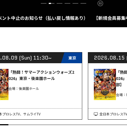
中止のお知らせ（払い戻し情報あり）
【新規会員募集中】公式フ
.08.09 (Sun) 11:30~
2026.08.15 
東京
「熱闘！サマーアクションウォーズ2
「熱
026」東京・後楽園ホール
026
部】
会場：後楽園ホール
会場：新
本プロレスTV、サムライTV
全日本プロレスT