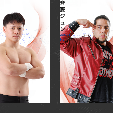
斉
藤
ジ
ュ
ン
Jun Sa
ito