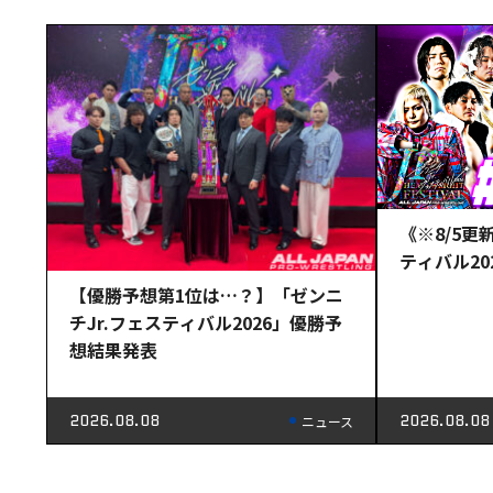
《※8/5更
ティバル2
【優勝予想第1位は…？】「ゼンニ
チJr.フェスティバル2026」優勝予
想結果発表
2026.08.08
2026.08.08
ニュース