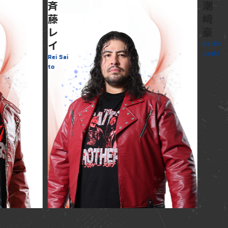
斉
潮
藤
﨑
レ
豪
イ
Go Shi
ozaki
Rei Sai
to