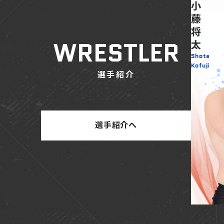
大
小
森
藤
北
将
WRESTLER
斗
太
Hokut
Shota
o Omo
Kofuji
選手紹介
ri
選手紹介へ