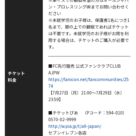
※車イスでの観戦希望の方はオールジャパ
ン・プロレスリング㈱までお問い合わせく
ださい
※未就学児のお子様は、保護者1名につき1
名まで、膝の上での観戦であればチケット
は不要です。未就学児のお子様がお席を利
用する場合は、チケットのご購入が必要で
す。
■FC先行販売 公式ファンクラブCLUB
AJPW
チケット
https://fanicon.net/fancommunities/25
料金
74
【7月27日（月）21:00～7月29日（水）
23:59】
■チケットぴあ （Pコード：594-010）
0570-02-9999
http://w.pia.jp/t/all-japan/
セブンイレブン各店