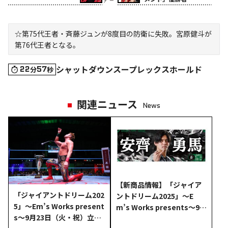
☆第75代王者・斉藤ジュンが8度目の防衛に失敗。宮原健斗が
第76代王者となる。
シャットダウンスープレックスホールド
22
57
分
秒
関連ニュース
News
【新商品情報】「ジャイア
「ジャイアントドリーム202
ントドリーム2025」～E
5」～Em’s Works present
m’s Works presents～9月
s～9月23日（火・祝）立川
23日（火・祝）立川大会よ