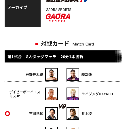
アーカイブ
GAORA SPORTS
対戦カード
Match Card
第1試合 8人タッグマッチ 20分1本勝負
芦野祥太郎
綾部蓮
デイビーボーイ・ス
ライジングHAYATO
ミスJr.
吉岡世起
井上凌