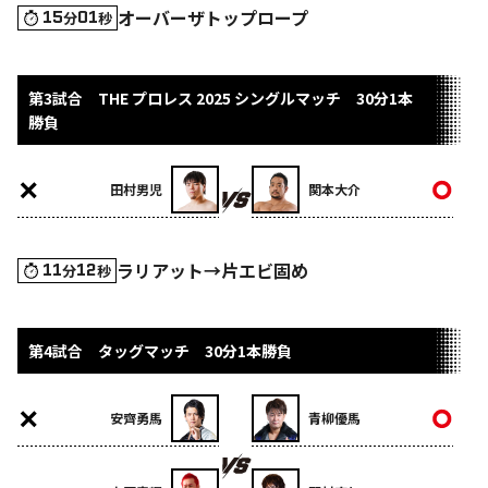
オーバーザトップロープ
15
01
分
秒
第3試合 THE プロレス 2025 シングルマッチ 30分1本
勝負
田村男児
関本大介
ラリアット→片エビ固め
11
12
分
秒
第4試合 タッグマッチ 30分1本勝負
安齊勇馬
青柳優馬