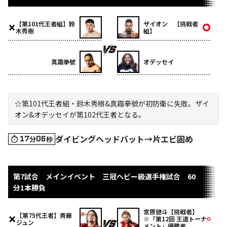
【第101代王者組】鈴
ザイオン 【挑戦者
木秀樹
組】
真霜拳號
オデッセイ
☆第101代王者組・鈴木秀樹&真霜拳號が初防衛に失敗。ザイ
オン&オデッセイが第102代王者となる。
ダイビングヘッドバット→片エビ固め
17
06
分
秒
第7試合 メインイベント 三冠ヘビー級選手権試合 60
分1本勝負
宮原健斗【挑戦者】
【第75代王者】斉藤
※「第12回 王道トーナ
ジュン
メント」優勝者