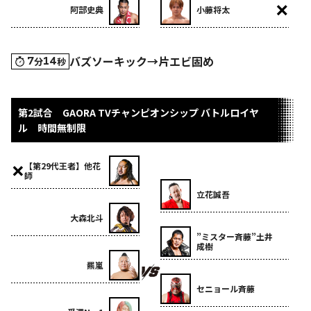
阿部史典
小藤将太
バズソーキック→片エビ固め
7
14
分
秒
第2試合 GAORA TVチャンピオンシップ バトルロイヤ
ル 時間無制限
【第29代王者】他花
師
立花誠吾
大森北斗
”ミスター斉藤”土井
成樹
羆嵐
セニョール斉藤