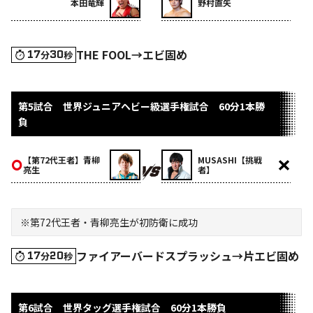
本田竜輝
野村直矢
THE FOOL→エビ固め
17
30
分
秒
第5試合 世界ジュニアヘビー級選手権試合 60分1本勝
負
【第72代王者】青柳
MUSASHI【挑戦
亮生
者】
※第72代王者・青柳亮生が初防衛に成功
ファイアーバードスプラッシュ→片エビ固め
17
20
分
秒
第6試合 世界タッグ選手権試合 60分1本勝負