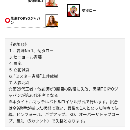
愛澤No.1
菊タロー
黒潮TOKYOジャパ
ン
《退場順》
１．愛澤No.1、菊タロー
３.セニョール斉藤
４.羆嵐
５.立花誠吾
６.”ミスター斉藤”土井成樹
７.大森北斗
☆第29代王者・他花師が3度目の防衛に失敗、黒潮TOKYOジ
ャパンが第30代王者となる
※本タイトルマッチはバトルロイヤル形式で行います。試合
は全9選手が揃った状態で戦い、最後の1人となった時点で決
着。ピンフォール、ギブアップ、KO、オーバーザトップロー
プ、反則（5カウント）で失格となります。