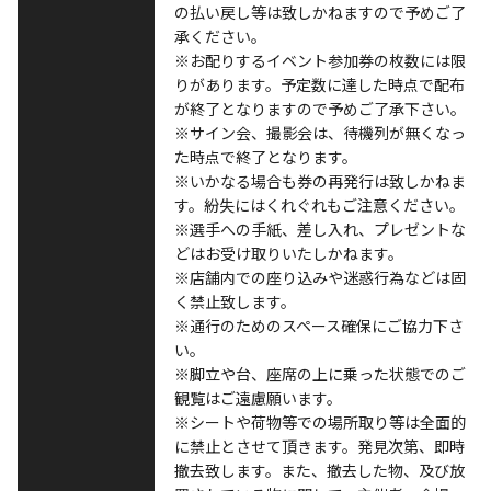
の払い戻し等は致しかねますので予めご了
承ください。
※お配りするイベント参加券の枚数には限
りがあります。予定数に達した時点で配布
が終了となりますので予めご了承下さい。
※サイン会、撮影会は、待機列が無くなっ
た時点で終了となります。
※いかなる場合も券の再発行は致しかねま
す。紛失にはくれぐれもご注意ください。
※選手への手紙、差し入れ、プレゼントな
どはお受け取りいたしかねます。
※店舗内での座り込みや迷惑行為などは固
く禁止致します。
※通行のためのスペース確保にご協力下さ
い。
※脚立や台、座席の上に乗った状態でのご
観覧はご遠慮願います。
※シートや荷物等での場所取り等は全面的
に禁止とさせて頂きます。発見次第、即時
撤去致します。また、撤去した物、及び放