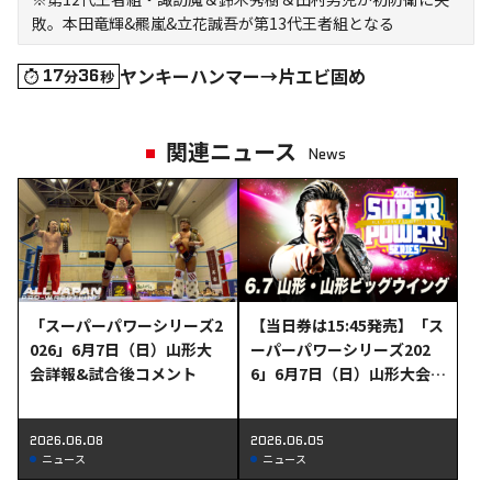
敗。本田竜輝&羆嵐&立花誠吾が第13代王者組となる
ヤンキーハンマー→片エビ固め
17
36
分
秒
関連ニュース
News
「スーパーパワーシリーズ2
【当日券は15:45発売】「ス
026」6月7日（日）山形大
ーパーパワーシリーズ202
会詳報&試合後コメント
6」6月7日（日）山形大会当
日券＆直前情報!!
2026.06.08
2026.06.05
ニュース
ニュース