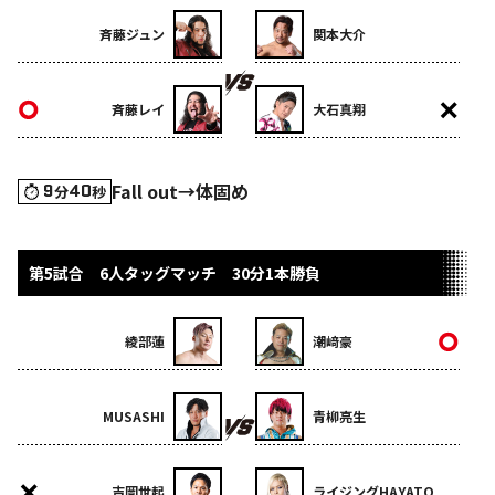
斉藤ジュン
関本大介
斉藤レイ
大石真翔
Fall out→体固め
9
40
分
秒
第5試合 6人タッグマッチ 30分1本勝負
綾部蓮
潮﨑豪
MUSASHI
青柳亮生
吉岡世起
ライジングHAYATO