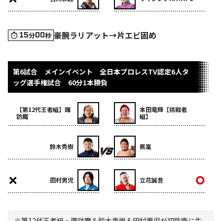
豪腕ラリアット→片エビ固め
15
00
分
秒
第6試合 メインイベント 全日本プロレスTV認定6人タ
ッグ選手権試合 60分1本勝負
【第12代王者組】諏
本田竜輝【挑戦者
訪魔
組】
鈴木秀樹
羆嵐
田村男児
立花誠吾
※第12代王者組・諏訪魔＆鈴木秀樹＆田村男児が初防衛に失