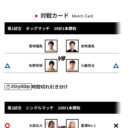
対戦カード
Match Card
第1試合 タッグマッチ 20分1本勝負
青柳優馬
安齊勇馬
矢野安崇
小藤将太
時間切れ引き分け
20
00
分
秒
第2試合 シングルマッチ 20分1本勝負
大森北斗
愛澤No.1