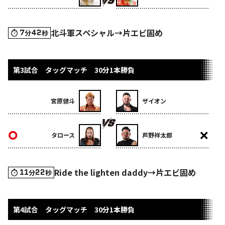
北斗軍スペシャル→片エビ固め
7
42
分
秒
第3試合 タッグマッチ 30分1本勝負
宮原健斗
ザイオン
タロース
芦野祥太郎
Ride the lighten daddy→片エビ固め
11
22
分
秒
第4試合 タッグマッチ 30分1本勝負