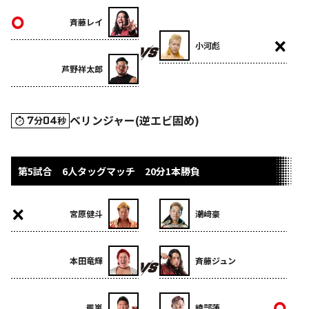
斉藤レイ
小河彪
芦野祥太郎
ベリンジャー(逆エビ固め)
7
04
分
秒
第5試合 6人タッグマッチ 20分1本勝負
宮原健斗
潮﨑豪
本田竜輝
斉藤ジュン
羆嵐
綾部蓮