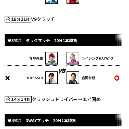
V9クラッチ
12
01
分
秒
第3試合 タッグマッチ 20分1本勝負
青柳亮生
ライジングHAYATO
MUSASHI
吉岡世起
クラッシュドライバー→エビ固め
14
14
分
秒
第4試合 3WAYマッチ 20分1本勝負