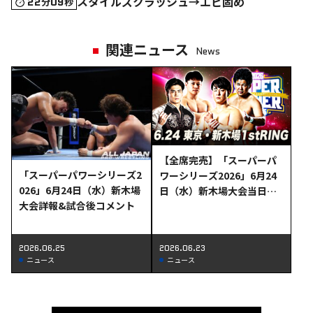
スタイルズクラッシュ→エビ固め
22
09
分
秒
関連ニュース
News
【全席完売】「スーパーパ
「スーパーパワーシリーズ2
ワーシリーズ2026」6月24
026」6月24日（水）新木場
日（水）新木場大会当日券
大会詳報&試合後コメント
＆直前情報!!
2026.06.25
2026.06.23
ニュース
ニュース