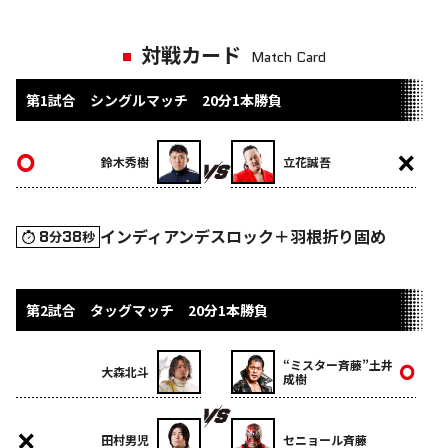
対戦カード
Match Card
第1試合 シングルマッチ 20分1本勝負
鈴木秀樹
立花誠吾
インディアンデスロック＋羽根折り固め
8
38
分
秒
第2試合 タッグマッチ 20分1本勝負
“ミスター斉藤”土井
大森北斗
成樹
田村男児
セニョール斉藤