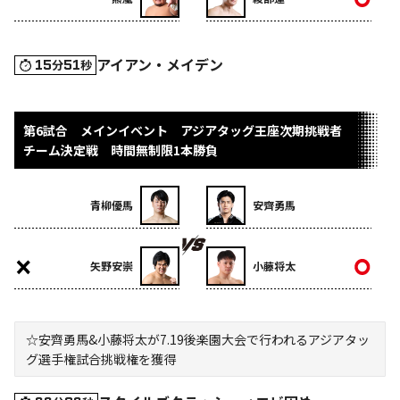
アイアン・メイデン
15
51
分
秒
第6試合 メインイベント アジアタッグ王座次期挑戦者
チーム決定戦 時間無制限1本勝負
青柳優馬
安齊勇馬
矢野安崇
小藤将太
☆安齊勇馬&小藤将太が7.19後楽園大会で行われるアジアタッ
グ選手権試合挑戦権を獲得