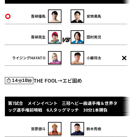
青柳優馬
安齊勇馬
青柳亮生
田村男児
ライジングHAYATO
小藤将太
THE FOOL→エビ固め
14
18
分
秒
第7試合 メインイベント 三冠ヘビー級選手権＆世界タ
ッグ選手権前哨戦 6人タッグマッチ 30分1本勝負
宮原健斗
鈴木秀樹