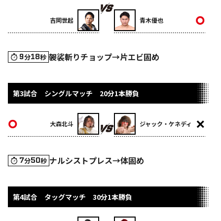
吉岡世起
青木優也
袈裟斬りチョップ→片エビ固め
9
18
分
秒
第3試合 シングルマッチ 20分1本勝負
大森北斗
ジャック・ケネディ
ナルシストプレス→体固め
7
50
分
秒
第4試合 タッグマッチ 30分1本勝負