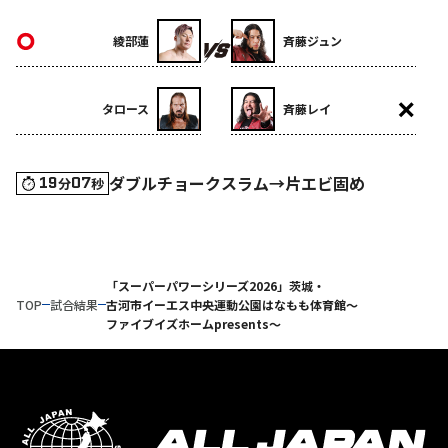
綾部蓮
斉藤ジュン
タロース
斉藤レイ
ダブルチョークスラム→片エビ固め
19
07
分
秒
「スーパーパワーシリーズ2026」茨城・
TOP
試合結果
古河市イーエス中央運動公園はなもも体育館～
ファイブイズホームpresents～