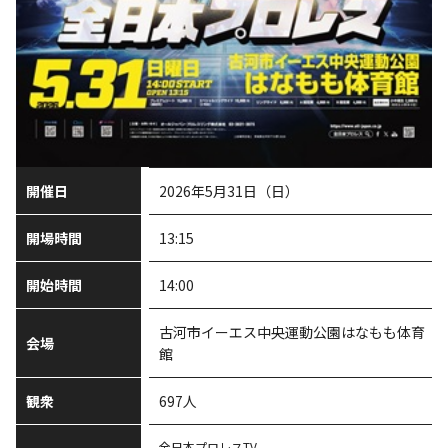
開催日
2026年5月31日（日）
開場時間
13:15
開始時間
14:00
古河市イーエス中央運動公園はなもも体育
会場
館
観衆
697人
全日本プロレスTV