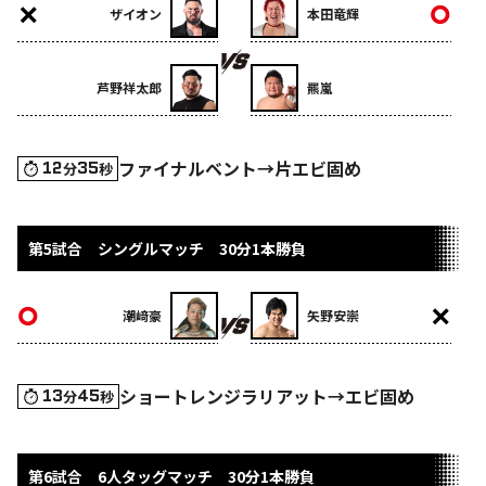
ザイオン
本田竜輝
芦野祥太郎
羆嵐
ファイナルベント→片エビ固め
12
35
分
秒
第5試合 シングルマッチ 30分1本勝負
潮﨑豪
矢野安崇
ショートレンジラリアット→エビ固め
13
45
分
秒
第6試合 6人タッグマッチ 30分1本勝負