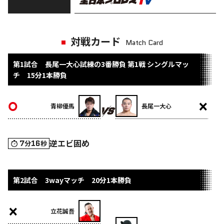
対戦カード
Match Card
第1試合 長尾一大心試練の3番勝負 第1戦 シングルマッ
チ 15分1本勝負
青柳優馬
長尾一大心
逆エビ固め
7
16
分
秒
第2試合 3wayマッチ 20分1本勝負
立花誠吾