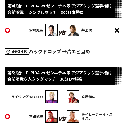
第4試合 ELPIDA vs ゼンニチ本隊 アジアタッグ選手権試
合前哨戦 シングルマッチ 30分1本勝負
安齊勇馬
井上凌
バックドロップ →片エビ固め
6
14
分
秒
第5試合 ELPIDA vs ゼンニチ本隊 アジアタッグ選手権試
合前哨戦６人タッグマッチ 30分1本勝負
ライジングHAYATO
宮原健斗
デイビーボーイ・ス
本田竜輝
ミスJr.