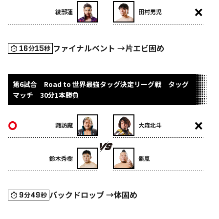
綾部蓮
田村男児
ファイナルベント →片エビ固め
16
15
分
秒
第6試合 Road to 世界最強タッグ決定リーグ戦 タッグ
マッチ 30分1本勝負
諏訪魔
大森北斗
鈴木秀樹
羆嵐
バックドロップ →体固め
9
49
分
秒