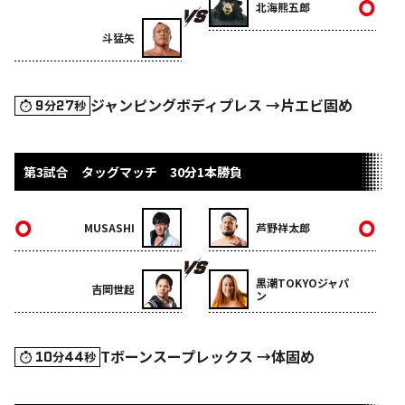
北海熊五郎
斗猛矢
ジャンピングボディプレス →片エビ固め
9
27
分
秒
第3試合 タッグマッチ 30分1本勝負
MUSASHI
芦野祥太郎
黒潮TOKYOジャパ
吉岡世起
ン
Tボーンスープレックス →体固め
10
44
分
秒