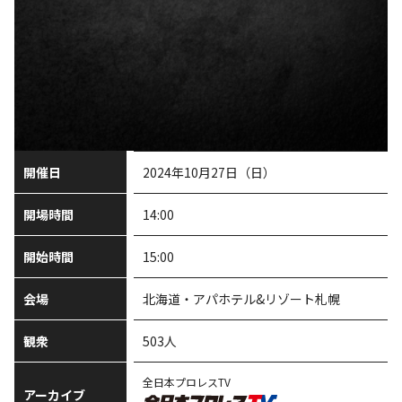
開催日
2024年10月27日（日）
開場時間
14:00
開始時間
15:00
会場
北海道・アパホテル&リゾート札幌
観衆
503人
全日本プロレスTV
アーカイブ