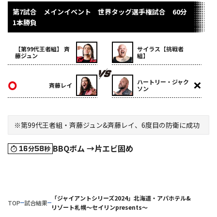
第7試合 メインイベント 世界タッグ選手権試合 60分
1本勝負
【第99代王者組】 斉
サイラス【挑戦者
藤ジュン
組】
ハートリー・ジャク
斉藤レイ
ソン
※第99代王者組・斉藤ジュン&斉藤レイ、6度目の防衛に成功
BBQボム →片エビ固め
16
58
分
秒
「ジャイアントシリーズ2024」北海道・アパホテル&
TOP
試合結果
リゾート札幌～セイリンpresents～