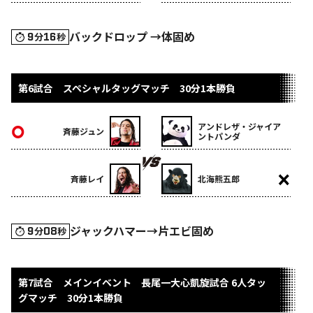
バックドロップ →体固め
9
16
分
秒
第6試合 スペシャルタッグマッチ 30分1本勝負
アンドレザ・ジャイア
斉藤ジュン
ントパンダ
斉藤レイ
北海熊五郎
ジャックハマー→片エビ固め
9
08
分
秒
第7試合 メインイベント 長尾一大心凱旋試合 6人タッ
グマッチ 30分1本勝負