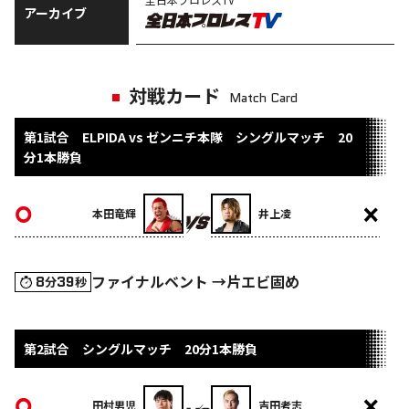
アーカイブ
対戦カード
Match Card
第1試合 ELPIDA vs ゼンニチ本隊 シングルマッチ 20
分1本勝負
本田竜輝
井上凌
ファイナルベント →片エビ固め
8
39
分
秒
第2試合 シングルマッチ 20分1本勝負
田村男児
吉田考志