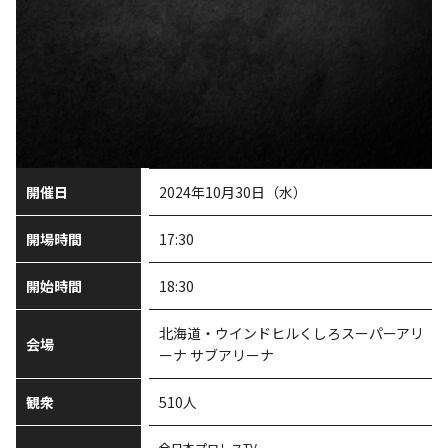
開催日
2024年10月30日（水）
開場時間
17:30
開始時間
18:30
北海道・ウインドヒルくしろスーパーアリ
会場
ーナ サブアリーナ
観衆
510人
全日本プロレスTV