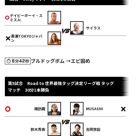
デイビーボーイ・ス
ミスJr.
サイラス
黒潮TOKYOジャパ
ン
ブルドッグボム →エビ固め
6
42
分
秒
第5試合 Road to 世界最強タッグ決定リーグ戦 タッグ
マッチ 30分1本勝負
諏訪魔
MUSASHI
鈴木秀樹
吉岡世起