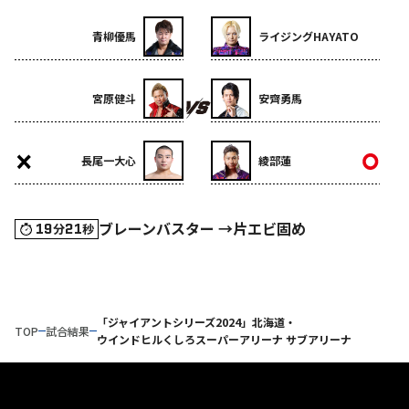
青柳優馬
ライジングHAYATO
宮原健斗
安齊勇馬
長尾一大心
綾部蓮
ブレーンバスター →片エビ固め
19
21
分
秒
「ジャイアントシリーズ2024」北海道・
TOP
試合結果
ウインドヒルくしろスーパーアリーナ サブアリーナ