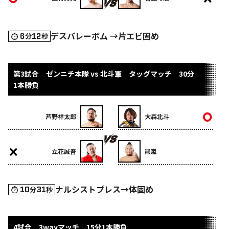
デスバレーボム →片エビ固め
6
12
分
秒
第3試合 ゼンニチ本隊 vs 北斗軍 タッグマッチ 30分
1本勝負
芦野祥太郎
大森北斗
立花誠吾
羆嵐
ナルシストプレス→体固め
10
31
分
秒
4試合 3wayマッチ 15分1本勝負