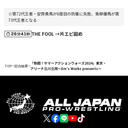
☆第72代王者・安齊勇馬が6度目の防衛に失敗、青柳優馬が第
73代王者となる
THE FOOL →片エビ固め
26
41
分
秒
「熱闘！サマーアクションウォーズ2024」東京・
TOP
試合結果
アリーナ立川立飛～Em’s Works presents～