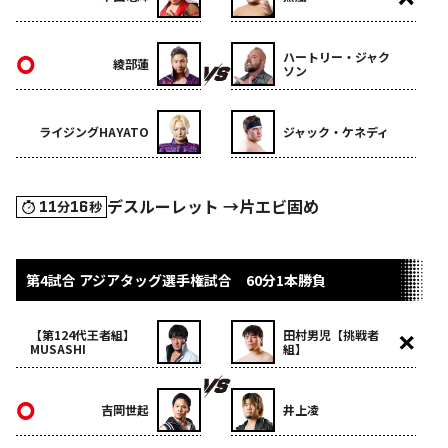
ハートリー・ジャク
綾部蓮
ソン
ライジングHAYATO
ジャック・ケネディ
デスルーレット →片エビ固め
11
16
分
秒
第4試合 アジアタッグ選手権試合 60分1本勝負
【第124代王者組】
田村男児【挑戦者
MUSASHI
組】
吉岡世起
井上凌