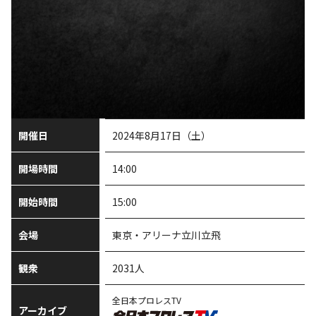
開催日
2024年8月17日（土）
開場時間
14:00
開始時間
15:00
会場
東京・アリーナ立川立飛
観衆
2031人
全日本プロレスTV
アーカイブ