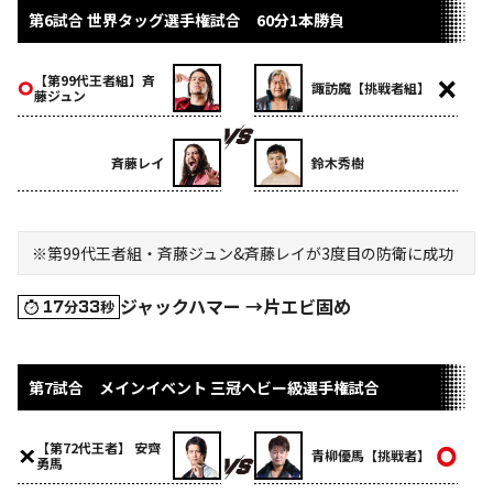
第6試合 世界タッグ選手権試合 60分1本勝負
【第99代王者組】斉
諏訪魔【挑戦者組】
藤ジュン
斉藤レイ
鈴木秀樹
※第99代王者組・斉藤ジュン&斉藤レイが3度目の防衛に成功
ジャックハマー →片エビ固め
17
33
分
秒
第7試合 メインイベント 三冠ヘビー級選手権試合
【第72代王者】 安齊
青柳優馬【挑戦者】
勇馬