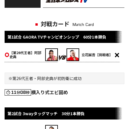
対戦カード
Match Card
第1試合 GAORA TVチャンピオンシップ 60分1本勝負
【第26代王者】阿部
立花誠吾【挑戦者】
史典
※第26代王者・阿部史典が初防衛に成功
横入り式エビ固め
11
08
分
秒
第2試合 3wayタッグマッチ 30分1本勝負