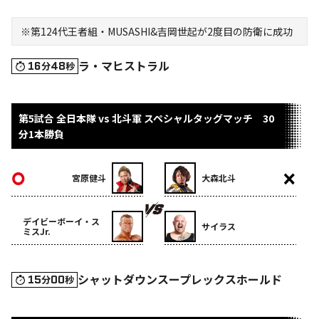
※第124代王者組・MUSASHI&吉岡世起が2度目の防衛に成功
ラ・マヒストラル
16
48
分
秒
第5試合 全日本隊 vs 北斗軍 スペシャルタッグマッチ 30
分1本勝負
宮原健斗
大森北斗
デイビーボーイ・ス
サイラス
ミスJr.
シャットダウンスープレックスホールド
15
00
分
秒