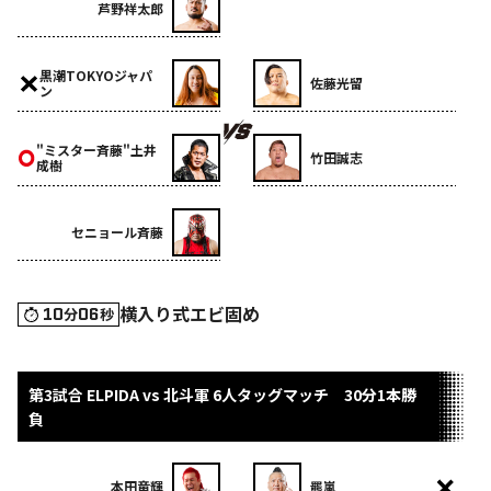
芦野祥太郎
黒潮TOKYOジャパ
佐藤光留
ン
"ミスター斉藤"土井
竹田誠志
成樹
セニョール斉藤
横入り式エビ固め
10
06
分
秒
第3試合 ELPIDA vs 北斗軍 6人タッグマッチ 30分1本勝
負
本田竜輝
羆嵐