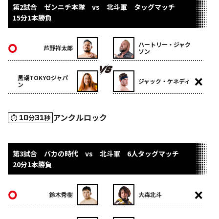
第2試合 ゼンニチ本隊 vs 北斗軍 タッグマッチ
15分1本勝負
ハートリー・ジャク
芦野祥太郎
ソン
黒潮TOKYOジャパ
ジャック・ケネディ
ン
アンクルロック
10
31
分
秒
第3試合 バカの時代 vs 北斗軍 6人タッグマッチ
20分1本勝負
鈴木秀樹
大森北斗