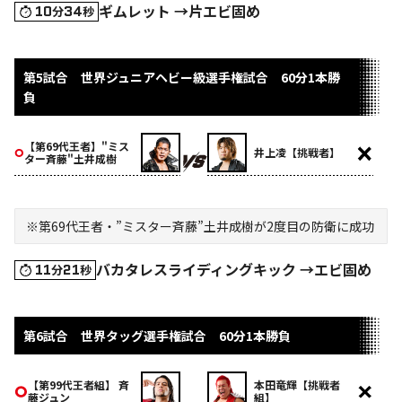
ギムレット →片エビ固め
10
34
分
秒
第5試合 世界ジュニアヘビー級選手権試合 60分1本勝
負
【第69代王者】"ミス
井上凌【挑戦者】
ター斉藤"土井成樹
※第69代王者・”ミスター斉藤”土井成樹が2度目の防衛に成功
バカタレスライディングキック →エビ固め
11
21
分
秒
第6試合 世界タッグ選手権試合 60分1本勝負
【第99代王者組】 斉
本田竜輝【挑戦者
藤ジュン
組】