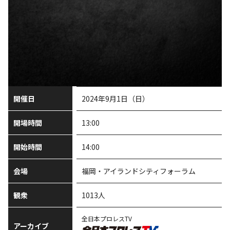
開催日
2024年9月1日（日）
開場時間
13:00
開始時間
14:00
会場
福岡・アイランドシティフォーラム
観衆
1013人
全日本プロレスTV
アーカイブ