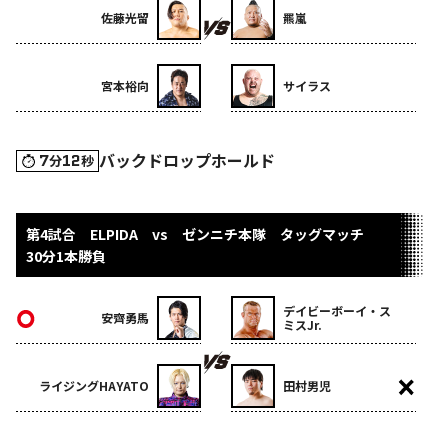
佐藤光留
羆嵐
宮本裕向
サイラス
バックドロップホールド
7
12
分
秒
第4試合 ELPIDA vs ゼンニチ本隊 タッグマッチ
30分1本勝負
デイビーボーイ・ス
安齊勇馬
ミスJr.
ライジングHAYATO
田村男児