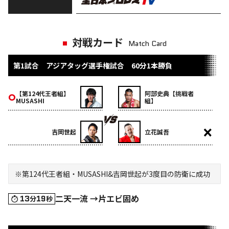
対戦カード
Match Card
第1試合 アジアタッグ選手権試合 60分1本勝負
【第124代王者組】
阿部史典【挑戦者
MUSASHI
組】
吉岡世起
立花誠吾
※第124代王者組・MUSASHI&吉岡世起が3度目の防衛に成功
二天一流 →片エビ固め
13
19
分
秒