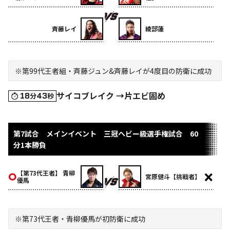
斉藤レイ
綾部蓮
※第99代王者組・斉藤ジュン&斉藤レイが4度目の防衛に成功
サイコブレイク →片エビ固め
18
43
分
秒
第7試合 メインイベント 三冠ヘビー級選手権試合 60
分1本勝負
【第73代王者】 青柳
宮原健斗【挑戦者】
優馬
※第73代王者・青柳優馬が初防衛に成功