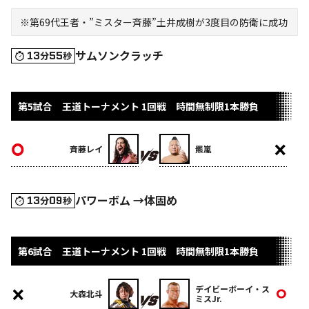
※第69代王者・”ミスター斉藤”土井成樹が3度目の防衛に成功
サムソンクラッチ
13
55
分
秒
第5試合 王道トーナメント 1回戦 時間無制限1本勝負
斉藤レイ
羆嵐
パワーボム →体固め
13
09
分
秒
第6試合 王道トーナメント 1回戦 時間無制限1本勝負
デイビーボーイ・ス
大森北斗
ミスJr.