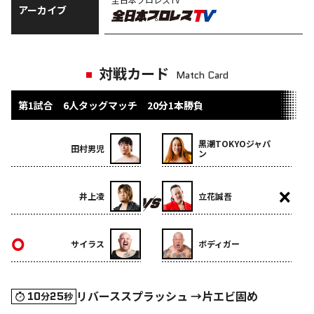
アーカイブ
対戦カード
Match Card
第1試合 6人タッグマッチ 20分1本勝負
黒潮TOKYOジャパ
田村男児
ン
井上凌
立花誠吾
サイラス
ボディガー
リバーススプラッシュ →片エビ固め
10
25
分
秒