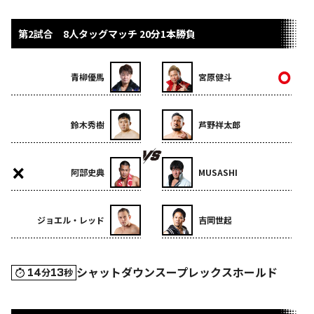
第2試合 8人タッグマッチ 20分1本勝負
青柳優馬
宮原健斗
鈴木秀樹
芦野祥太郎
阿部史典
MUSASHI
ジョエル・レッド
吉岡世起
シャットダウンスープレックスホールド
14
13
分
秒