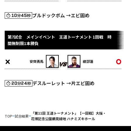
ブルドックボム →エビ固め
10
45
分
秒
第7試合 メインイベント 王道トーナメント 1回戦 時
間無制限1本勝負
安齊勇馬
綾部蓮
デスルーレット →片エビ固め
20
24
分
秒
「第11回 王道トーナメント」【一回戦】大阪・
TOP
試合結果
花博記念公園鶴見緑地 ハナミズキホール