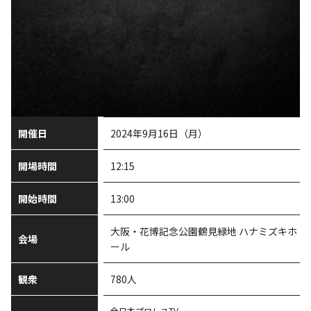
開催日
2024年9月16日（月）
開場時間
12:15
開始時間
13:00
大阪・花博記念公園鶴見緑地 ハナミズキホ
会場
ール
観衆
780人
全日本プロレスTV