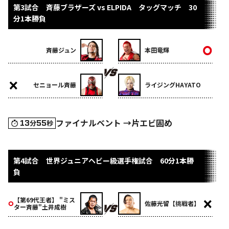
第3試合 斉藤ブラザーズ vs ELPIDA タッグマッチ 30
分1本勝負
斉藤ジュン
本田竜輝
セニョール斉藤
ライジングHAYATO
ファイナルベント →片エビ固め
13
55
分
秒
第4試合 世界ジュニアヘビー級選手権試合 60分1本勝
負
【第69代王者】 "ミス
佐藤光留【挑戦者】
ター斉藤"土井成樹