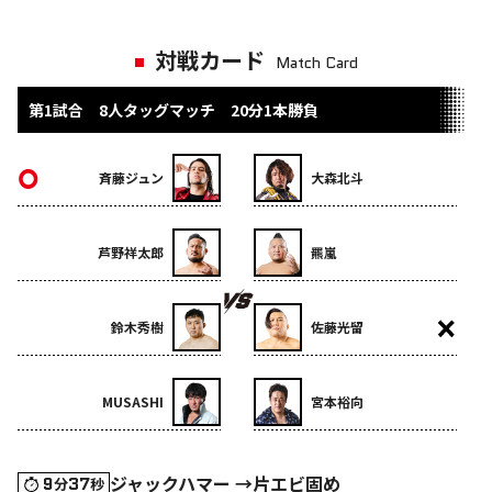
対戦カード
Match Card
第1試合 8人タッグマッチ 20分1本勝負
斉藤ジュン
大森北斗
芦野祥太郎
羆嵐
鈴木秀樹
佐藤光留
MUSASHI
宮本裕向
ジャックハマー →片エビ固め
9
37
分
秒