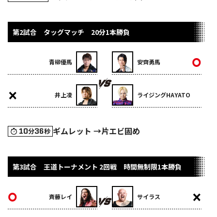
第2試合 タッグマッチ 20分1本勝負
青柳優馬
安齊勇馬
井上凌
ライジングHAYATO
ギムレット →片エビ固め
10
36
分
秒
第3試合 王道トーナメント 2回戦 時間無制限1本勝負
斉藤レイ
サイラス