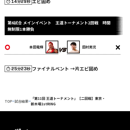
エビ固め
14
29
分
秒
第6試合 メインイベント 王道トーナメント2回戦 時間
無制限1本勝負
本田竜輝
田村男児
ファイナルベント →片エビ固め
25
23
分
秒
「第11回 王道トーナメント」【二回戦】東京・
TOP
試合結果
新木場1stRING