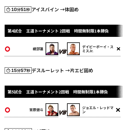
アイスバイン →体固め
10
51
分
秒
第4試合 王道トーナメント 2回戦 時間無制限1本勝負
デイビーボーイ・ス
綾部蓮
ミスJr.
デスルーレット →片エビ固め
15
57
分
秒
第5試合 王道トーナメント2回戦 時間無制限1本勝負
ジョエル・レッドマ
宮原健斗
ン