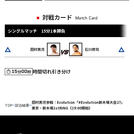
対戦カード
Match Card
シングルマッチ 15分1本勝負
田村男児
石川修司
時間切れ引き分け
15
00
分
秒
田村男児参戦｜Evolution「#Evolution新木場大会27」
TOP
試合結果
東京・新木場1stRING《19:00開始》