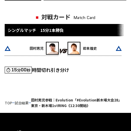
対戦カード
Match Card
シングルマッチ 15分1本勝負
田村男児
岩本煌史
時間切れ引き分け
15
00
分
秒
田村男児参戦｜Evolution「#Evolution新木場大会28」
TOP
試合結果
東京・新木場1stRING《12:30開始》