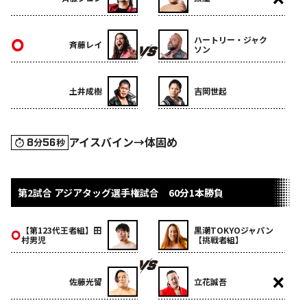
ハートリー・ジャク
斉藤レイ
ソン
土井成樹
吉岡世起
アイスバイン→体固め
8
56
分
秒
第2試合 アジアタッグ選手権試合 60分1本勝負
【第123代王者組】田
黒潮TOKYOジャパン
村男児
【挑戦者組】
佐藤光留
立花誠吾