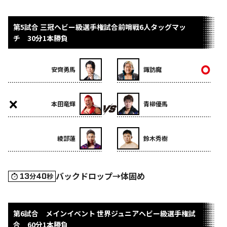
第5試合 三冠ヘビー級選手権試合前哨戦6人タッグマッ
チ 30分1本勝負
安齊勇馬
諏訪魔
本田竜輝
青柳優馬
綾部蓮
鈴木秀樹
バックドロップ→体固め
13
40
分
秒
第6試合 メインイベント 世界ジュニアヘビー級選手権試
合 60分1本勝負