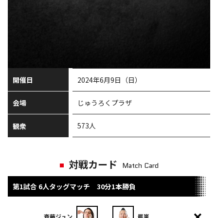
開催日
2024年6月9日（日）
会場
じゅうろくプラザ
573人
観衆
対戦カード
Match Card
第1試合 6人タッグマッチ 30分1本勝負
斉藤ジュン
羆嵐