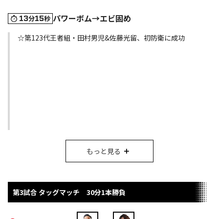
パワーボム→エビ固め
13
15
分
秒
☆第123代王者組・田村男児&佐藤光留、初防衛に成功
もっと見る
第3試合 タッグマッチ 30分1本勝負