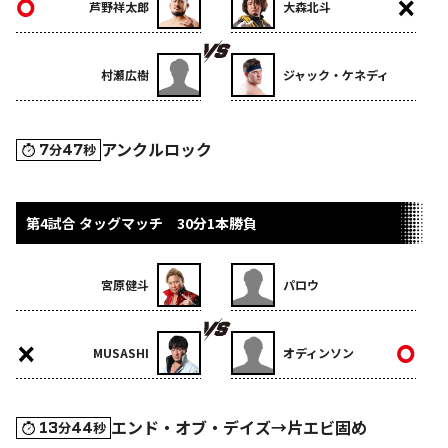
芦野祥太郎
大森北斗
村瀬広樹
ジャック・ケネディ
アンクルロック
7
47
分
秒
第4試合 タッグマッチ 30分1本勝負
宮原健斗
パロウ
MUSASHI
オディンソン
エンド・オブ・デイズ→片エビ固め
13
44
分
秒