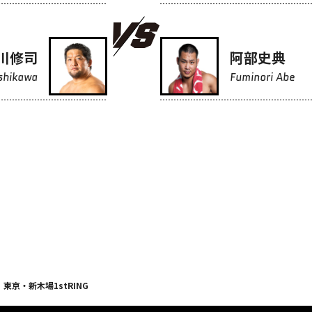
川修司
阿部史典
Ishikawa
Fuminori Abe
東京・新木場1stRING