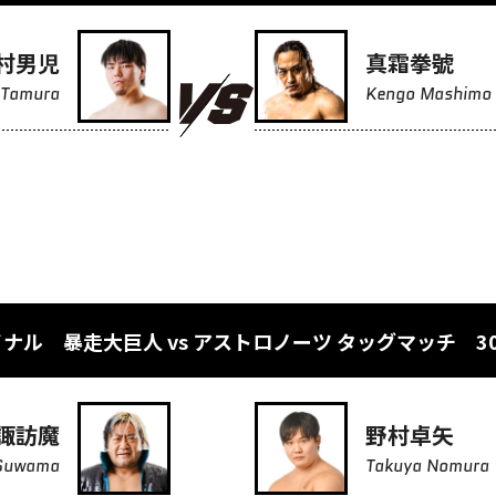
村男児
真霜拳號
 Tamura
Kengo Mashimo
ナル 暴走大巨人 vs アストロノーツ タッグマッチ 3
諏訪魔
野村卓矢
Suwama
Takuya Nomura