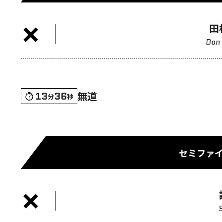
田
Dan
無道
13
36
分
秒
セミファイ