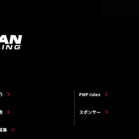
介
PWF rules
者
スポンサー
募集