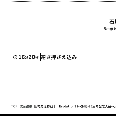
石
Shuji 
逆さ押さえ込み
16
20
分
秒
TOP
試合結果
田村男児参戦｜「Evolution32～旗揚げ2周年記念大会～」