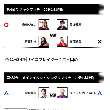
第4試合 タッグマッチ 20分1本勝負
斉藤ジュン
青柳優馬
斉藤レイ
立花誠吾
サイコブレイク→片エビ固め
11
34
分
秒
第5試合 メインイベント シングルマッチ 20分1本勝負
安齊勇馬
ライジングHAYATO