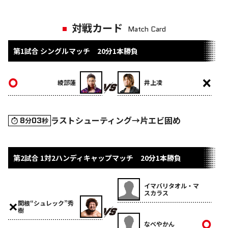
対戦カード
Match Card
第1試合 シングルマッチ 20分1本勝負
綾部蓮
井上凌
ラストシューティング→片エビ固め
8
03
分
秒
第2試合 1対2ハンディキャップマッチ 20分1本勝負
イマバリタオル・マ
スカラス
関根“シュレック”秀
樹
なべやかん