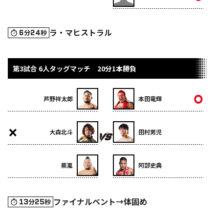
ラ・マヒストラル
6
24
分
秒
第3試合 6人タッグマッチ 20分1本勝負
芦野祥太郎
本田竜輝
大森北斗
田村男児
羆嵐
阿部史典
ファイナルベント→体固め
13
25
分
秒