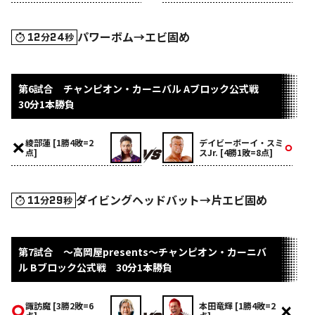
パワーボム→エビ固め
12
24
分
秒
第6試合 チャンピオン・カーニバル Aブロック公式戦
30分1本勝負
綾部蓮 [1勝4敗=2
デイビーボーイ・スミ
点]
スJr. [4勝1敗=8点]
ダイビングヘッドバット→片エビ固め
11
29
分
秒
第7試合 ～高岡屋presents～チャンピオン・カーニバ
ル Bブロック公式戦 30分1本勝負
諏訪魔 [3勝2敗=6
本田竜輝 [1勝4敗=2