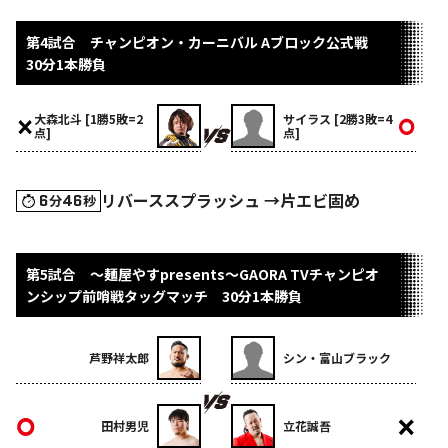
第4試合 チャンピオン・カーニバル Aブロック公式戦
30分1本勝負
大森北斗 [1勝5敗=2
サイラス [2勝3敗=4
点]
点]
リバーススプラッシュ →片エビ固め
6
46
分
秒
第5試合 ～麺屋やすpresents～GAORA TVチャンピオ
ンシップ前哨戦タッグマッチ 30分1本勝負
芦野祥太郎
シン・富山ブラック
田村男児
立花誠吾