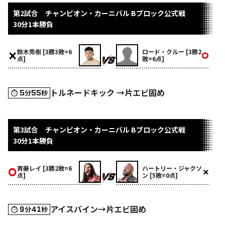
第2試合 チャンピオン・カーニバル Bブロック公式戦
30分1本勝負
鈴木秀樹 [3勝3敗=6
ロード・クルー [3勝2
点]
敗=6点]
トルネードキック →片エビ固め
5
55
分
秒
第3試合 チャンピオン・カーニバル Bブロック公式戦
30分1本勝負
斉藤レイ [3勝2敗=6
ハートリー・ジャクソ
点]
ン [5敗=0点]
アイスバイン→片エビ固め
9
41
分
秒