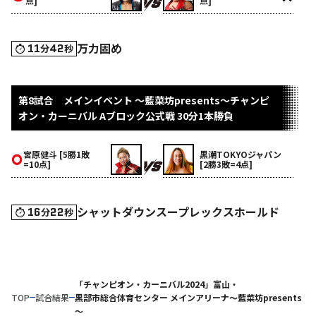
点]
点]
万力固め
11
42
分
秒
第8試合 メインイベント ～藍菜坊presents～チャンピ
オン・カーニバル Aブロック公式戦 30分1本勝負
宮原健斗 [5勝1敗
黒潮TOKYOジャパン
=10点]
[2勝3敗=4点]
シャットダウンスープレックスホールド
16
22
分
秒
「チャンピオン・カーニバル2024」富山・
TOP
試合結果
黒部市総合体育センター メインアリーナ～藍菜坊presents
～