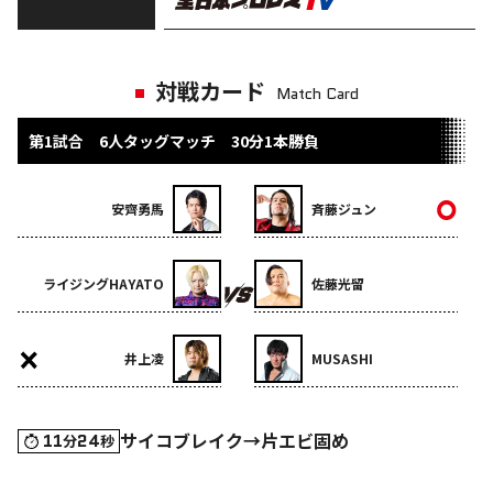
対戦カード
Match Card
第1試合 6人タッグマッチ 30分1本勝負
安齊勇馬
斉藤ジュン
ライジングHAYATO
佐藤光留
井上凌
MUSASHI
サイコブレイク→片エビ固め
11
24
分
秒