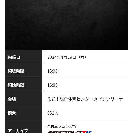
開催日
2024年4月29日（月）
開場時間
15:00
開始時間
16:00
会場
黒部市総合体育センター メインアリーナ
観衆
852人
全日本プロレスTV
アーカイブ