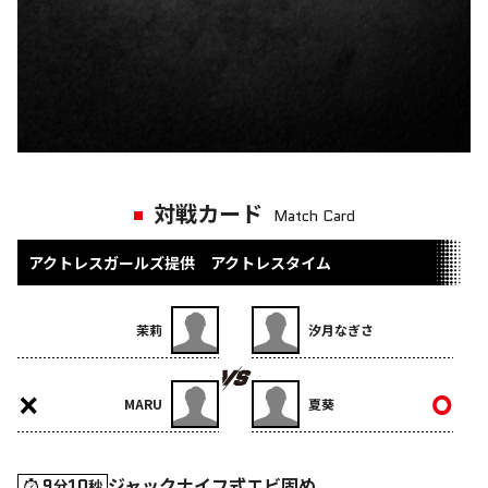
対戦カード
Match Card
アクトレスガールズ提供 アクトレスタイム
茉莉
汐月なぎさ
MARU
夏葵
ジャックナイフ式エビ固め
9
10
分
秒