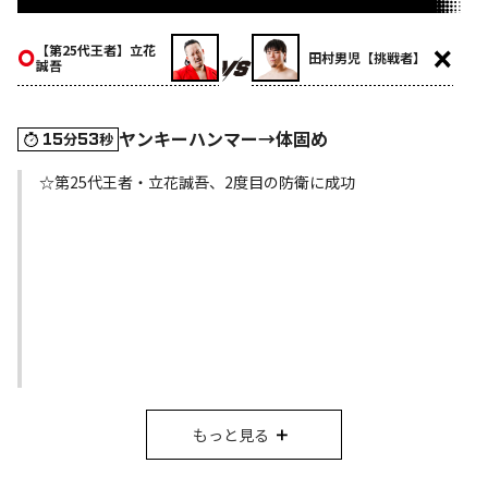
【第25代王者】立花
田村男児【挑戦者】
誠吾
ヤンキーハンマー→体固め
15
53
分
秒
☆第25代王者・立花誠吾、2度目の防衛に成功
もっと見る