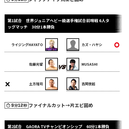
第1試合 世界ジュニアヘビー級選手権試合前哨戦 6人タ
ッグマッチ 30分1本勝負
ライジングHAYATO
カズ・ハヤシ
佐藤光留
MUSASHI
土方隆司
吉岡世起
ファイナルカット→片エビ固め
9
12
分
秒
第2試合 GAORA TVチャンピオンシップ 60分1本勝負