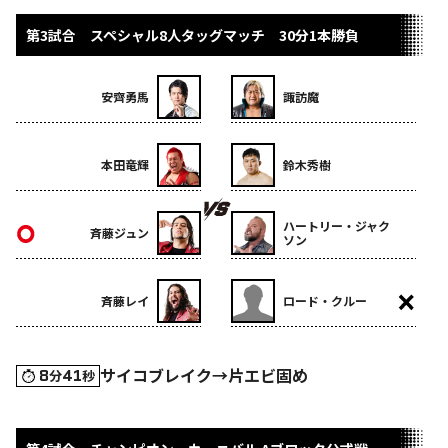
第3試合 スペシャル8人タッグマッチ 30分1本勝負
安齊勇馬
諏訪魔
本田竜輝
鈴木秀樹
ハートリー・ジャク
斉藤ジュン
ソン
斉藤レイ
ロード・クルー
サイコブレイク→片エビ固め
8
41
分
秒