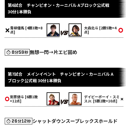
第6試合 チャンピオン・カーニバル Aブロック公式戦
30分1本勝負
青柳優馬 [4勝3敗=8
大森北斗 [2勝5敗=4
点]
点]
無想一閃→片エビ固め
8
59
分
秒
第7試合 メインイベント チャンピオン・カーニバル A
ブロック公式戦 30分1本勝負
宮原健斗 [6勝1敗
デイビーボーイ・スミ
=12点]
スJr. [5勝2敗=10点]
シャットダウンスープレックスホールド
26
12
分
秒