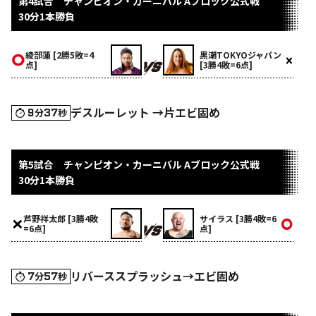
第4試合 チャンピオン・カーニバル Aブロック公式戦
30分1本勝負
綾部蓮 [2勝5敗=4
黒潮TOKYOジャパン
点]
[3勝4敗=6点]
デスルーレット →片エビ固め
9
37
分
秒
第5試合 チャンピオン・カーニバル Aブロック公式戦
30分1本勝負
芦野祥太郎 [3勝4敗
サイラス [3勝4敗=6
=6点]
点]
リバーススプラッシュ→エビ固め
7
57
分
秒