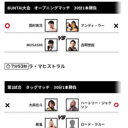
BUNTAI大会 オープニングマッチ 30分1本勝負
田村男児
アンディ・ウー
MUSASHI
吉岡世起
ラ・マヒストラル
7
53
分
秒
第2試合 タッグマッチ 30分1本勝負
ハートリー・ジャク
大森北斗
ソン
羆嵐
ロード・クルー