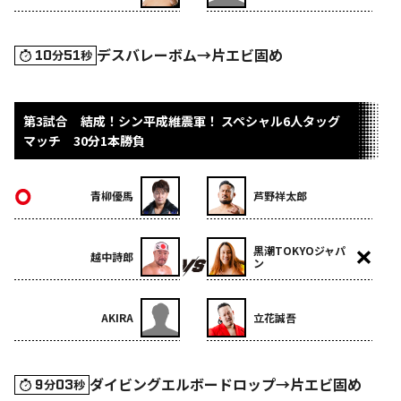
デスバレーボム→片エビ固め
10
51
分
秒
第3試合 結成！シン平成維震軍！ スペシャル6人タッグ
マッチ 30分1本勝負
青柳優馬
芦野祥太郎
黒潮TOKYOジャパ
越中詩郎
ン
AKIRA
立花誠吾
ダイビングエルボードロップ→片エビ固め
9
03
分
秒