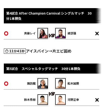
第4試合 After Champion Carnival シングルマッチ 30
分1本勝負
斉藤レイ
綾部蓮
アイスバイン→片エビ固め
11
41
分
秒
第5試合 スペシャルタッグマッチ 30分1本勝負
諏訪魔
船木誠勝
鈴木秀樹
河野正幸