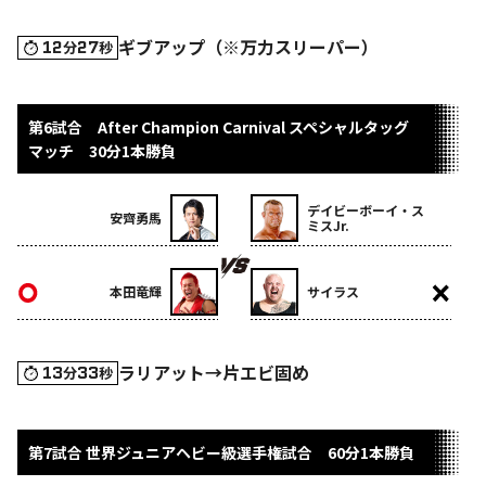
ギブアップ（※万力スリーパー）
12
27
分
秒
第6試合 After Champion Carnival スペシャルタッグ
マッチ 30分1本勝負
デイビーボーイ・ス
安齊勇馬
ミスJr.
本田竜輝
サイラス
ラリアット→片エビ固め
13
33
分
秒
第7試合 世界ジュニアヘビー級選手権試合 60分1本勝負