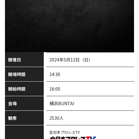
開催日
2024年5月12日（日）
開場時間
14:30
開始時間
16:00
会場
横浜BUNTAI
観衆
2530人
全日本プロレスTV