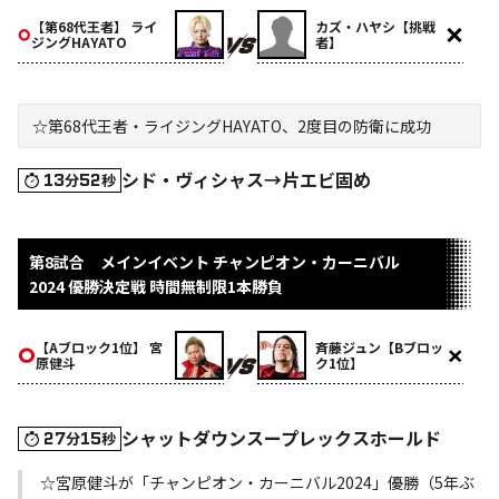
【第68代王者】 ライ
カズ・ハヤシ【挑戦
ジングHAYATO
者】
☆第68代王者・ライジングHAYATO、2度目の防衛に成功
シド・ヴィシャス→片エビ固め
13
52
分
秒
第8試合 メインイベント チャンピオン・カーニバル
2024 優勝決定戦 時間無制限1本勝負
【Aブロック1位】 宮
斉藤ジュン【Bブロッ
原健斗
ク1位】
シャットダウンスープレックスホールド
27
15
分
秒
☆宮原健斗が「チャンピオン・カーニバル2024」優勝（5年ぶ