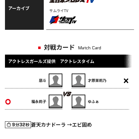
アーカイブ
サムライTV
対戦カード
Match Card
アクトレスガールズ提供 アクトレスタイム
惡斗
才原茉莉乃
福永莉子
ゆふぁ
蒼天カナドーラ →エビ固め
9
32
分
秒